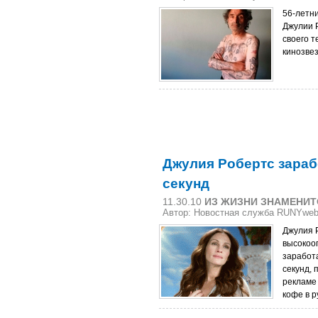
56-летн
Джулии 
своего т
кинозве
Джулия Робертс зарабо
секунд
11.30.10
ИЗ ЖИЗНИ ЗНАМЕНИТ
Автор: Новостная служба RUNYwe
Джулия Р
высокоо
заработа
секунд, 
рекламе
кофе в 