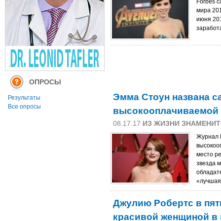
Forbes 
мира 201
июня 201
заработа
ОПРОСЫ
Эмма Стоун названа с
Результаты
Все опросы
высокооплачиваемой а
08.17.17
ИЗ ЖИЗНИ ЗНАМЕНИ
Журнал 
высокоо
место ре
звезда м
обладат
«лучшая
Джулию Робертс в пят
красивой женщиной в