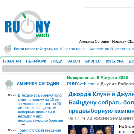
Америка Сегодня - Новости СШ
-ревматолог сядет в тюрьму на 10 лет за мошенничество: он 20 лет ставил 
Лента новостей:
ГЛАВНАЯ
НЬЮ-ЙОРК
ЛЮДИ
ЗАКОН
БИЗНЕС
КУЛЬТУРА
ДО
Воскресенье, 9 Августа 2026
АМЕРИКА СЕГОДНЯ
RUNYweb.com
>
Джулия Роберт
Джордж Клуни и Джули
05.26
В Техасе врач-ревматолог
сядет в тюрьму на 10 лет
Байцдену собрать бол
за мошенничество: он 20
лет ставил пациентам
предвыборную кампа
неверные диагнозы и
находил у них
06.17.24
ИЗ ЖИЗНИ ЗНАМЕНИ
несуществующие болезни
На благо
05.26
Трамп отложил введение
которог