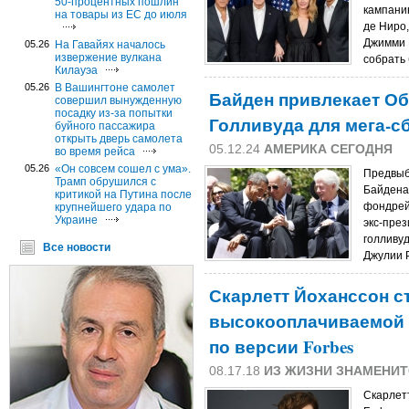
50-процентных пошлин
кампани
на товары из ЕС до июля
де Ниро,
Джимми 
05.26
На Гавайях началось
извержение вулкана
собрать 
Килауэа
05.26
В Вашингтоне самолет
Байден привлекает Об
совершил вынужденную
посадку из-за попытки
Голливуда для мега-с
буйного пассажира
открыть дверь самолета
05.12.24
АМЕРИКА СЕГОДНЯ
во время рейса
05.26
«Он совсем сошел с ума».
Предвыб
Трамп обрушился с
Байдена
критикой на Путина после
фондрей
крупнейшего удара по
Украине
экс-пре
голливу
Все новости
Джулии Р
Скарлетт Йоханссон с
высокооплачиваемой а
по версии Forbes
08.17.18
ИЗ ЖИЗНИ ЗНАМЕНИ
Скарлет