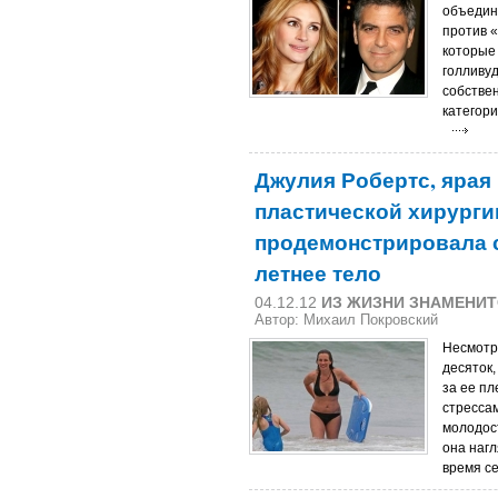
объедин
против 
которые
голливуд
собствен
категори
Джулия Робертс, ярая
пластической хирурги
продемонстрировала с
летнее тело
04.12.12
ИЗ ЖИЗНИ ЗНАМЕНИ
Автор: Михаил Покровский
Несмотря
десяток, 
за ее пл
стресса
молодост
она наг
время с