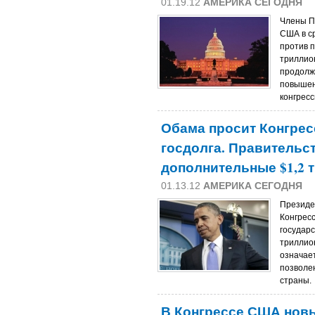
01.19.12
АМЕРИКА СЕГОДНЯ
Члены П
США в ср
против 
триллио
продолж
повышен
конгресс
Обама просит Конгрес
госдолга. Правительс
дополнительные $1,2 
01.13.12
АМЕРИКА СЕГОДНЯ
Президе
Конгресс
государс
триллио
означае
позволе
страны.
В Конгрессе США нов