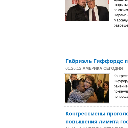
открытых
со свои
Церемон
Массачу
разреше
Габриэль Гиффордс п
01.26.12
АМЕРИКА СЕГОДНЯ
Конгрес
Гиффорд
ранение 
покинул
попроща
Конгрессмены прогол
повышения лимита го