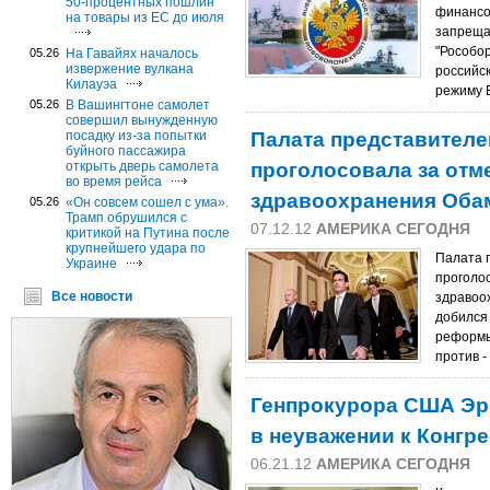
50-процентных пошлин
финансо
на товары из ЕС до июля
запреща
"Рособо
05.26
На Гавайях началось
извержение вулкана
российс
Килауэа
режиму 
05.26
В Вашингтоне самолет
совершил вынужденную
Палата представител
посадку из-за попытки
буйного пассажира
проголосовала за от
открыть дверь самолета
во время рейса
здравоохранения Об
05.26
«Он совсем сошел с ума».
Трамп обрушился с
07.12.12
АМЕРИКА СЕГОДНЯ
критикой на Путина после
крупнейшего удара по
Палата 
Украине
проголо
Все новости
здравоо
добился
реформы
против -
Генпрокурора США Эр
в неуважении к Конгр
06.21.12
АМЕРИКА СЕГОДНЯ