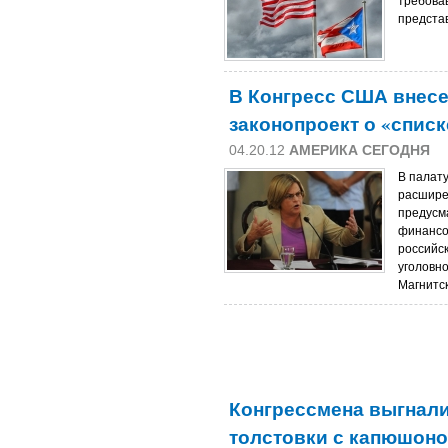
требова
предста
В Конгресс США внес
законопроект о «списк
04.20.12
АМЕРИКА СЕГОДНЯ
В палат
расшире
предусм
финансо
российск
уголовн
Магнитс
Конгрессмена выгнали 
толстовки с капюшон