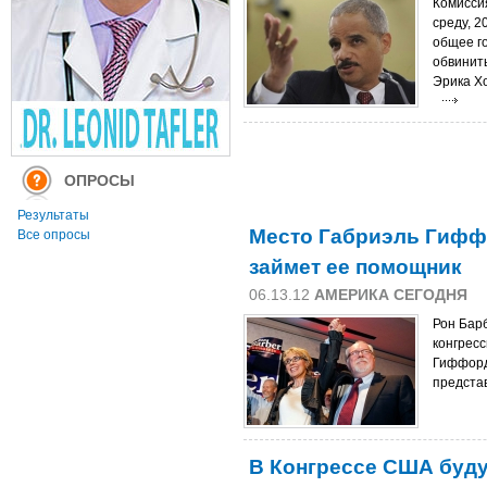
Комисси
среду, 2
общее го
обвинит
Эрика Хо
ОПРОСЫ
Результаты
Место Габриэль Гифф
Все опросы
займет ее помощник
06.13.12
АМЕРИКА СЕГОДНЯ
Рон Бар
конгрес
Гиффорд
предста
В Конгрессе США буду