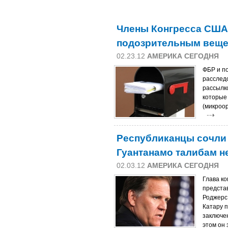
Члены Конгресса США
подозрительным веще
02.23.12
АМЕРИКА СЕГОДНЯ
ФБР и п
расследо
рассылк
которые
(микроо
Республиканцы сочли 
Гуантанамо талибам 
02.03.12
АМЕРИКА СЕГОДНЯ
Глава к
предста
Роджерс
Катару 
заключе
этом он 