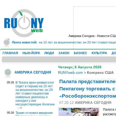
Америка Сегодня - Новости СШ
лог сядет в тюрьму на 10 лет за мошенничество: он 20 лет ставил пациента
Лента новостей:
ГЛАВНАЯ
НЬЮ-ЙОРК
ЛЮДИ
ЗАКОН
БИЗНЕС
КУЛЬТУРА
ДО
Четверг, 6 Августа 2026
АМЕРИКА СЕГОДНЯ
RUNYweb.com
>
Конгресс США
Палата представител
05.26
В Техасе врач-ревматолог
сядет в тюрьму на 10 лет
Пентагону торговать с
за мошенничество: он 20
лет ставил пациентам
«Рособоронэкспортом
неверные диагнозы и
находил у них
07.20.12
АМЕРИКА СЕГОДНЯ
несуществующие болезни
Палата 
05.26
Трамп отложил введение
рассмот