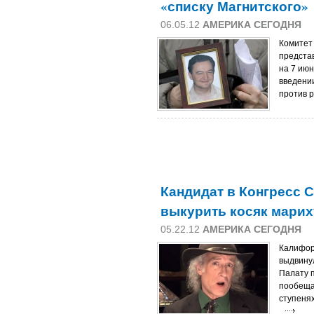
«списку Магнитского»
06.05.12
АМЕРИКА СЕГОДНЯ
Комитет
предста
на 7 июн
введени
против р
Кандидат в Конгресс
выкурить косяк марих
05.22.12
АМЕРИКА СЕГОДНЯ
Калифор
выдвину
Палату 
пообеща
ступенях