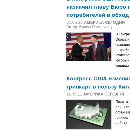
назначил главу Бюро 
потребителей в обход
01.05.12
АМЕРИКА СЕГОДНЯ
Автор: Вадим Ярмолинец
В Конгре
Обама на
созданн
потребит
Protecti
который
кандида
Конгресс США измени
гринкарт в пользу Кит
11.30.11
АМЕРИКА СЕГОДНЯ
Палата 
приняла
огранич
гринкар
работу.