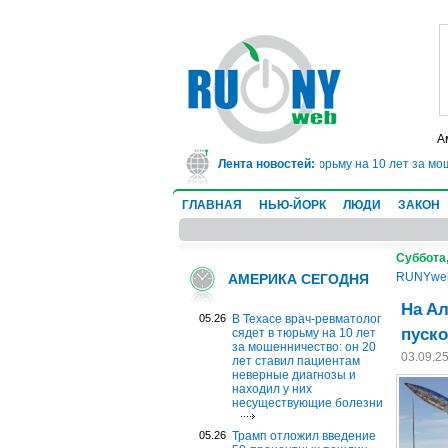
А
В Техасе врач-ревматолог сядет в тюрьму на 10 лет за мошенни
Лента новостей:
ГЛАВНАЯ
НЬЮ-ЙОРК
ЛЮДИ
ЗАКОН
Суббота,
RUNYwe
АМЕРИКА СЕГОДНЯ
На Ал
05.26
В Техасе врач-ревматолог
пуск
сядет в тюрьму на 10 лет
за мошенничество: он 20
03.09.2
лет ставил пациентам
неверные диагнозы и
находил у них
несуществующие болезни
05.26
Трамп отложил введение