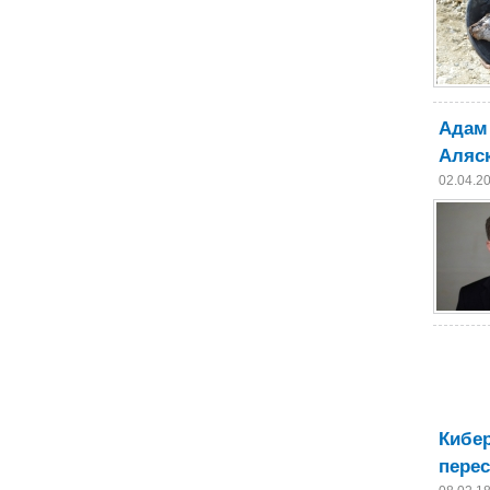
Адам
Аляск
02.04.2
Кибер
перес