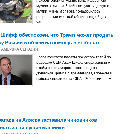
палеонтологи случайно нашли древнюю
мумию волчонка. Чтобы получить доступ к
мумии, ученым сперва понадобилось
разрешение местной общины индейцев-
хан...
 Шифф обеспокоен, что Трамп может продать
у России в обмен на помощь в выборах
0
АМЕРИКА СЕГОДНЯ
Глава комитета палаты представителей по
разведке США Адам Шифф снова заявил о
якобы связи американского лидера
Дональда Трампа с Кремлем ради победы в
выборах президента США в 2020 году...
атака на Аляске заставила чиновников
есть за пишущие машинки