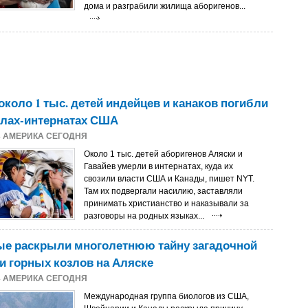
дома и разграбили жилища аборигенов...
около 1 тыс. детей индейцев и канаков погибли
олах-интернатах США
4
АМЕРИКА СЕГОДНЯ
Около 1 тыс. детей аборигенов Аляски и
Гавайев умерли в интернатах, куда их
свозили власти США и Канады, пишет NYT.
Там их подвергали насилию, заставляли
принимать христианство и наказывали за
разговоры на родных языках...
ые раскрыли многолетнюю тайну загадочной
 горных козлов на Аляске
4
АМЕРИКА СЕГОДНЯ
Международная группа биологов из США,