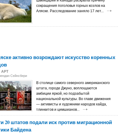
Швейцарии и Канады раскрыла причину
сокращения поголовья горных козлов на
Аляске. Расследование заняло 17 лет...
яске активно возрождают искусство коренных
дов
3
АРТ
рендан Сейнсбери
В столице самого северного американского
штата, городе Джуно, воплощаются
амбиции яркой, но подзабытой
национальной культуры. Во главе движения
— активисты и художники народов хайда,
тлинкитов и цимшианов...
и 20 штатов подали иск против миграционной
тики Байдена