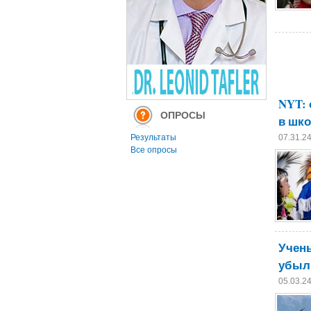
NYT: 
ОПРОСЫ
в шк
Результаты
07.31.2
Все опросы
Учен
убыли
05.03.2