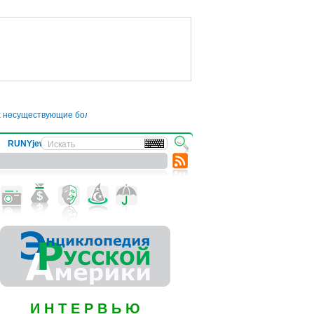
существующие болезни
●
Трамп отложил введение 50-процентных пошлин на то
RUNYjews
ВЕСТИ ИЗ УКРАИНЫ
И Н Т Е Р В Ь Ю