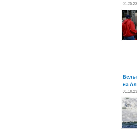
01.25.2
Белый
на Ал
01.18.2