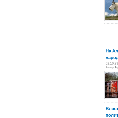
На Ал
наро
02.10.2
Автор: Б
Власт
поли