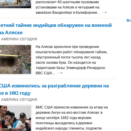
располагает 60 шахтными пусковыми
установками на Аляске и четырьмя на
авиабазе Ванденберг в Калифорнии..
Вс
летний тайник индейцев обнаружен на военной
на Аляске
5
АМЕРИКА СЕГОДНЯ
На Аляске археологи при проведении
изыскательских работ обнаружили тайник,
обустроенный почти тысячу лет назад
около залива Кука. Он находится на
территории базы Элмендорф-Ричардсон
ВВС США...
ША извинились за разграбление деревни на
е в 1882 году
4
АМЕРИКА СЕГОДНЯ
ВМС США принесли извинения за атаку на
деревню Ангун на юго-востоке Аляски: в
конце октября 1882 года морские
пехотинцы высадились в деревне
индейского народа тлинкиты, подожгли