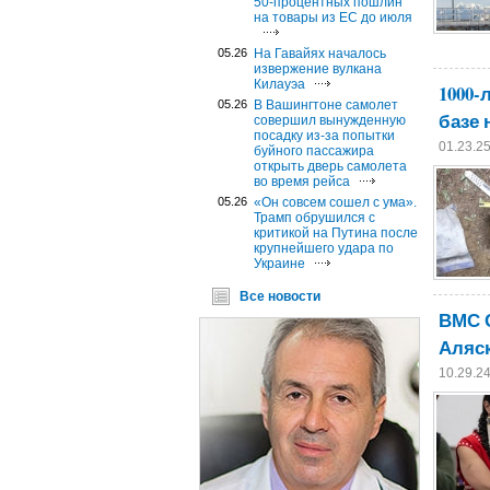
50-процентных пошлин
на товары из ЕС до июля
05.26
На Гавайях началось
извержение вулкана
Килауэа
1000-
05.26
В Вашингтоне самолет
базе 
совершил вынужденную
посадку из-за попытки
01.23.2
буйного пассажира
открыть дверь самолета
во время рейса
05.26
«Он совсем сошел с ума».
Трамп обрушился с
критикой на Путина после
крупнейшего удара по
Украине
Все новости
ВМС С
Аляск
10.29.2