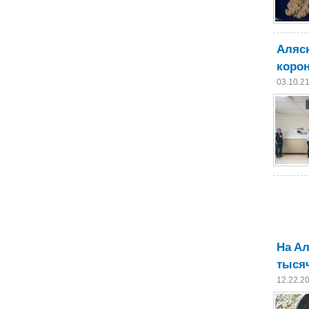
Аляск
корон
03.10.2
На Ал
тысяч
12.22.2