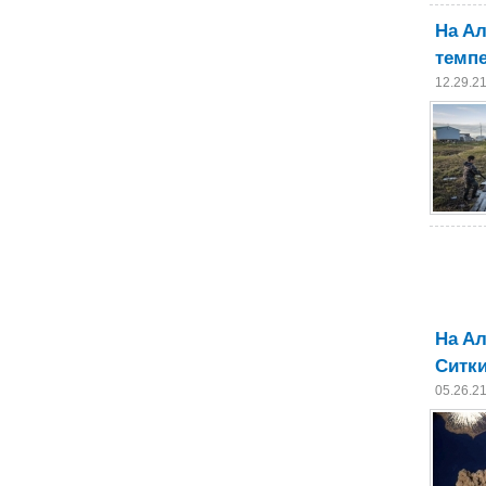
На А
темп
12.29.2
На А
Ситк
05.26.2