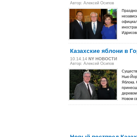
Автор: Алексей Осипов
Праздно
независ
официал
иностра
Идрисов
Казахские яблони в Г
10.14.14
NY НОВОСТИ
Автор: Алексей Осипов
Существ
Нью-Йор
Яблока. 
принесш
деревом
Новом св
Новый постпред Казах