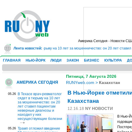
Америка Сегодня - Новости СШ
ревматолог сядет в тюрьму на 10 лет за мошенничество: он 20 лет ставил 
Лента новостей:
ГЛАВНАЯ
НЬЮ-ЙОРК
ЛЮДИ
ЗАКОН
БИЗНЕС
КУЛЬТУРА
ДО
Пятница, 7 Августа 2026
АМЕРИКА СЕГОДНЯ
RUNYweb.com
>
Казахстан
В Нью-Йорке отметили
05.26
В Техасе врач-ревматолог
сядет в тюрьму на 10 лет
Казахстана
за мошенничество: он 20
лет ставил пациентам
12.16.18
NY НОВОСТИ
неверные диагнозы и
находил у них
В Нью-Й
несуществующие болезни
годовщи
Постпре
05.26
Трамп отложил введение