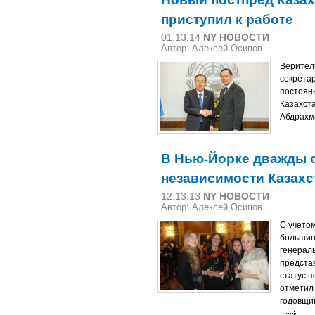
приступил к работе
01.13.14
NY НОВОСТИ
Автор: Алексей Осипов
Верител
секрета
постоян
Казахст
Абдрахм
В Нью-Йорке дважды 
независимости Казахс
12.13.13
NY НОВОСТИ
Автор: Алексей Осипов
С учетом
большин
генерал
предста
статус п
отметил
годовщи