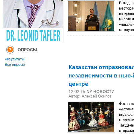
Выгодно
местора
введенн
многие 
уникаль
междуна
ОПРОСЫ
Результаты
Все опросы
Казахстан отпразнова
независимости в нью-
центре
12.02.15
NY НОВОСТИ
Автор: Алексей Осипов
Фотовыс
«Астана
игра фо
коллекти
Так Ден
отпразд