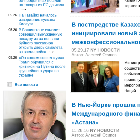
Кайрат 
50-процентных пошлин
на товары из ЕС до июля
торжест
05.26
На Гавайях началось
извержение вулкана
В постпредстве Казах
Килауэа
05.26
В Вашингтоне самолет
инициировали новый 
совершил вынужденную
посадку из-за попытки
межконфессиональног
буйного пассажира
открыть дверь самолета
05.29.17
NY НОВОСТИ
во время рейса
Автор: Алексей Осипов
05.26
«Он совсем сошел с ума».
Трамп обрушился с
Министр
критикой на Путина после
обществ
крупнейшего удара по
побывал
Украине
принял 
Все новости
меропри
Наций...
В Нью-Йорке прошла 
Международного фина
«Астана»
11.28.16
NY НОВОСТИ
Автор: Алексей Осипов