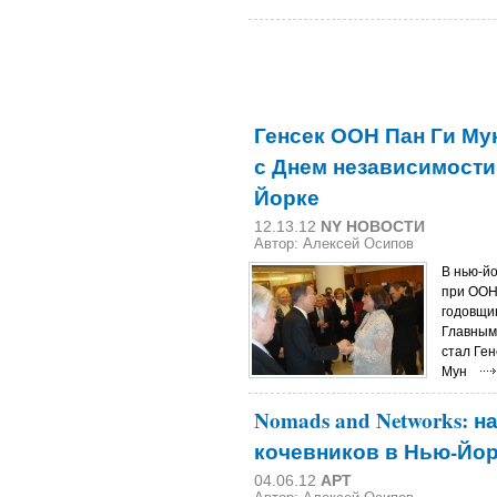
Генсек ООН Пан Ги Му
с Днем независимости
Йорке
12.13.12
NY НОВОСТИ
Автор: Алексей Осипов
В нью-й
при ООН
годовщи
Главным
стал Ге
Мун
Nomads and Networks: 
кочевников в Нью-Йо
04.06.12
АРТ