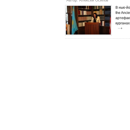
Автор: Алексей Осипов
В нью-йор
the Anci
артефак
курганах