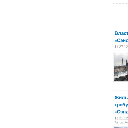
Власт
«Сэн
11.27.1
Жиль
требу
«Сэн
11.21.1
Автор:
А