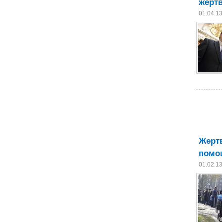
жерт
01.04.1
Жерт
помо
01.02.1