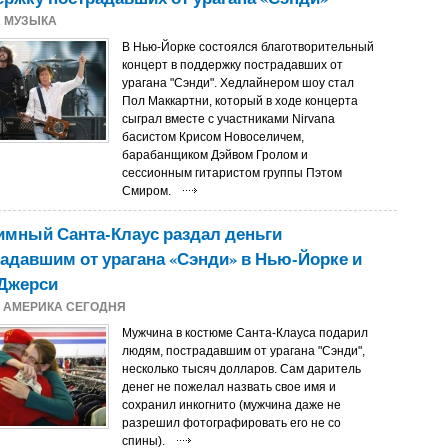
2
МУЗЫКА
В Нью-Йорке состоялся благотворительный
концерт в поддержку пострадавших от
урагана "Сэнди". Хедлайнером шоу стал
Пол Маккартни, который в ходе концерта
сыграл вместе с участниками Nirvana
басистом Крисом Новоселичем,
барабанщиком Дэйвом Гролом и
сессионным гитаристом группы Пэтом
Смиром.
мный Санта-Клаус раздал деньги
адавшим от урагана «Сэнди» в Нью-Йорке и
Джерси
2
АМЕРИКА СЕГОДНЯ
Мужчина в костюме Санта-Клауса подарил
людям, пострадавшим от урагана "Сэнди",
несколько тысяч долларов. Сам даритель
денег не пожелал назвать свое имя и
сохранил инкогнито (мужчина даже не
разрешил фотографировать его не со
спины).