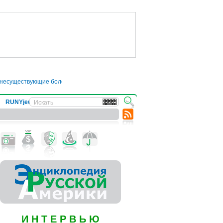
уществующие болезни
●
Трамп отложил введение 50-процентных пошлин на то
RUNYjews
ВЕСТИ ИЗ УКРАИНЫ
И Н Т Е Р В Ь Ю