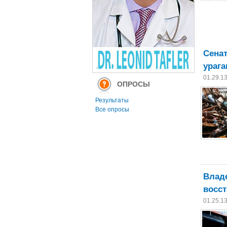
Сена
урага
01.29.1
ОПРОСЫ
Результаты
Все опросы
Владе
восст
01.25.1