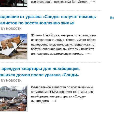
всего сердца", - подчеркнул Бон Джови.
адавшие от урагана «Сэнди» получат помощь
Вс
иалистов по восстановлению жилья
3
NY НОВОСТИ
Жители Нью-Йорка, которые потеряли дома
из-за урагана «Сэнди», теперь имеют право
на персональную помощь «специалиста по
восстановлению жилья», который поможет
им получить максимальную помощь.
 арендует квартиры для ньюйоркцев,
шихся домов после урагана «Сэнди»
3
NY НОВОСТИ
Федеральное агентство по чрезвычайным
ситуациям (FEMA) арендует квартиры для
ньюйоркцев, которых ураган «Сэнди»
лишил дома.