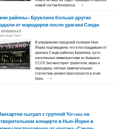
пока в четверг не будет приведен к присяге
новый состав Конгресса.
кие районы» Бруклина больше других
адали от мародеров после урагана Сэнди
2
КРИМИНАЛ
лександр Грант
В управлении городской полиции Нью-
Йорка подтвердили, что в пострадавших от
урагана Сэнди районах Бруклина, густо
населенных иммигрантами из бывшего
СССР, бесчинствуют грабители, воры и
мародеры, пятная замечательную
статистику уровня преступности в этом
боро.
аккартни сыграл с группой Nirvana на
творительном концерте в Нью-Йорке в
ржку пострадавших от урагана «Сэнди»