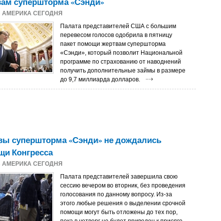
вам супершторма «Сэнди»
3
АМЕРИКА СЕГОДНЯ
Палата представителей США с большим
перевесом голосов одобрила в пятницу
пакет помощи жертвам супершторма
«Сэнди», который позволит Национальной
программе по страхованию от наводнений
получить дополнительные займы в размере
до 9,7 миллиарда долларов.
вы супершторма «Сэнди» не дождались
щи Конгресса
3
АМЕРИКА СЕГОДНЯ
Палата представителей завершила свою
сессию вечером во вторник, без проведения
голосования по данному вопросу. Из-за
этого любые решения о выделении срочной
помощи могут быть отложены до тех пор,