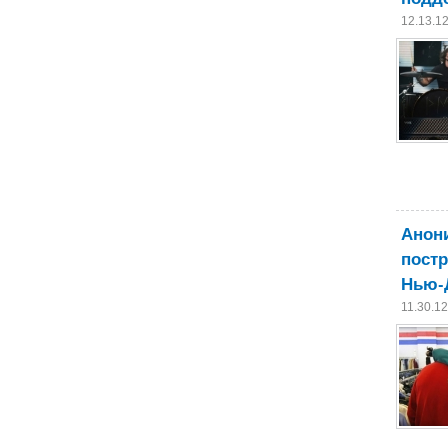
12.13.1
Анони
постр
Нью-
11.30.1