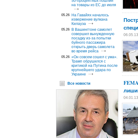
50-процентных пошлин
на товары из ЕС до июля
05.26
На Гавайях началось
Постр
извержение вулкана
Килауэа
спец
05.26
В Вашингтоне самолет
совершил вынужденную
06.05.1
посадку из-за попытки
буйного пассажира
открыть дверь самолета
во время рейса
05.26
«Он совсем сошел с ума».
Трамп обрушился с
критикой на Путина после
крупнейшего удара по
Украине
FEMA
Все новости
лишив
04.01.1