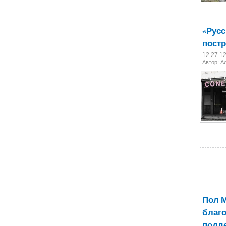
«Русс
постр
12.27.1
Автор:
А
Пол М
благо
подде