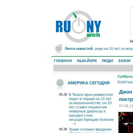
А
В Техасе врач-ревматолог сядет в тюрьму на 10 лет за мошенни
Лента новостей:
ГЛАВНАЯ
НЬЮ-ЙОРК
ЛЮДИ
ЗАКОН
Суббота,
RUNYwe
АМЕРИКА СЕГОДНЯ
Джон
05.26
В Техасе врач-ревматолог
постр
сядет в тюрьму на 10 лет
за мошенничество: он 20
07.09.1
лет ставил пациентам
неверные диагнозы и
находил у них
несуществующие болезни
05.26
Трамп отложил введение