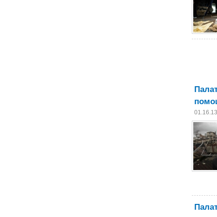
Палат
помо
01.16.1
Пала