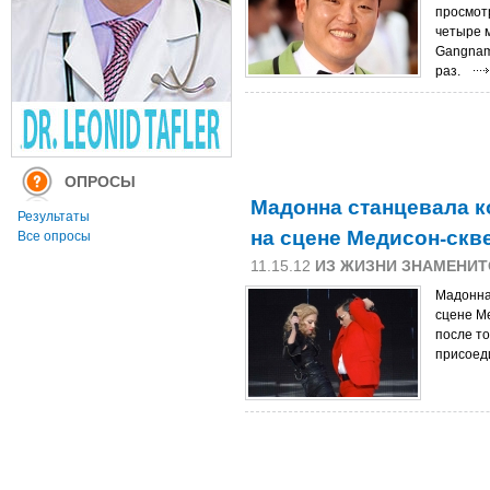
просмотр
четыре м
Gangnam
раз.
ОПРОСЫ
Мадонна станцевала к
Результаты
на сцене Медисон-скв
Все опросы
11.15.12
ИЗ ЖИЗНИ ЗНАМЕНИТ
Мадонна
сцене М
после то
присоед