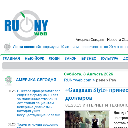
Америка Сегодня - Новости СШ
врач-ревматолог сядет в тюрьму на 10 лет за мошенничество: он 20 лет ста
Лента новостей:
ГЛАВНАЯ
НЬЮ-ЙОРК
ЛЮДИ
ЗАКОН
БИЗНЕС
КУЛЬТУРА
ДО
Суббота, 8 Августа 2026
АМЕРИКА СЕГОДНЯ
RUNYweb.com
>
рэпер Psy
«Gangnam Style» прине
05.26
В Техасе врач-ревматолог
сядет в тюрьму на 10 лет
долларов
за мошенничество: он 20
лет ставил пациентам
01.23.13
ИНТЕРНЕТ И ТЕХНОЛ
неверные диагнозы и
находил у них
Доходы 
несуществующие болезни
на стран
состави
05.26
Трамп отложил введение