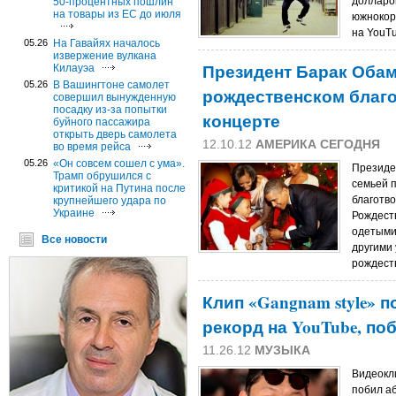
долларо
50-процентных пошлин
на товары из ЕС до июля
южнокор
на YouTu
05.26
На Гавайях началось
извержение вулкана
Президент Барак Обам
Килауэа
05.26
В Вашингтоне самолет
рождественском благ
совершил вынужденную
посадку из-за попытки
концерте
буйного пассажира
открыть дверь самолета
12.10.12
АМЕРИКА СЕГОДНЯ
во время рейса
05.26
«Он совсем сошел с ума».
Президе
Трамп обрушился с
семьей 
критикой на Путина после
благотв
крупнейшего удара по
Украине
Рождеств
одетыми 
Все новости
другими
рождест
Клип «Gangnam style»
рекорд на YouTube, п
11.26.12
МУЗЫКА
Видеокл
побил а