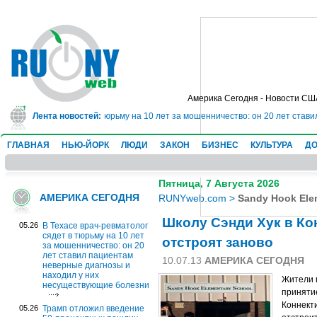
Америка Сегодня - Новости СШ
ач-ревматолог сядет в тюрьму на 10 лет за мошенничество: он 20 лет стави
Лента новостей:
ГЛАВНАЯ
НЬЮ-ЙОРК
ЛЮДИ
ЗАКОН
БИЗНЕС
КУЛЬТУРА
ДО
Пятница, 7 Августа 2026
АМЕРИКА СЕГОДНЯ
RUNYweb.com
>
Sandy Hook Ele
Школу Сэнди Хук в Кон
05.26
В Техасе врач-ревматолог
сядет в тюрьму на 10 лет
отстроят заново
за мошенничество: он 20
лет ставил пациентам
10.07.13
АМЕРИКА СЕГОДНЯ
неверные диагнозы и
находил у них
Жители 
несуществующие болезни
приняти
Коннекти
05.26
Трамп отложил введение