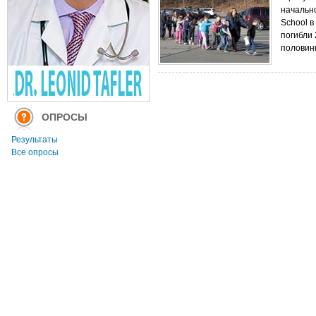
начальн
School в
погибли 
половины
ОПРОСЫ
Результаты
Все опросы