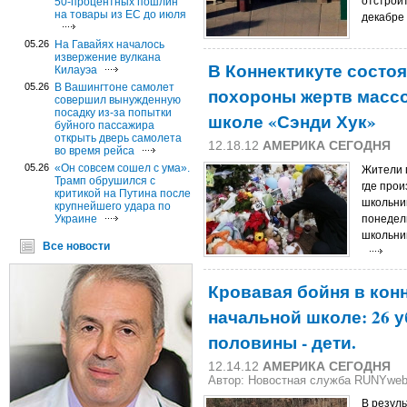
отстроит
50-процентных пошлин
на товары из ЕС до июля
декабре 
05.26
На Гавайях началось
извержение вулкана
В Коннектикуте состо
Килауэа
05.26
В Вашингтоне самолет
похороны жертв массо
совершил вынужденную
посадку из-за попытки
школе «Сэнди Хук»
буйного пассажира
открыть дверь самолета
12.18.12
АМЕРИКА СЕГОДНЯ
во время рейса
05.26
«Он совсем сошел с ума».
Жители г
Трамп обрушился с
где про
критикой на Путина после
школьник
крупнейшего удара по
Украине
понедел
школьни
Все новости
Кровавая бойня в кон
начальной школе: 26 у
половины - дети.
12.14.12
АМЕРИКА СЕГОДНЯ
Автор: Новостная служба RUNYwe
В резуль