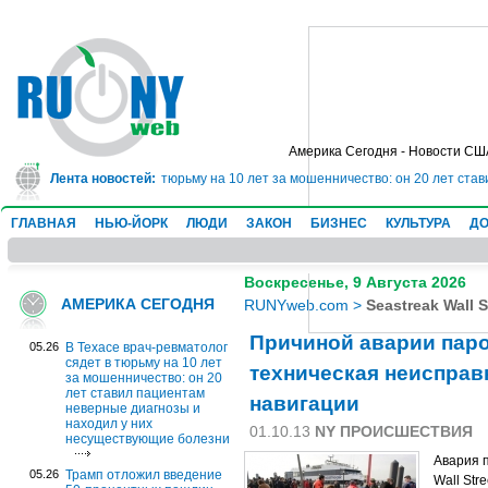
Америка Сегодня - Новости СШ
врач-ревматолог сядет в тюрьму на 10 лет за мошенничество: он 20 лет ста
Лента новостей:
ГЛАВНАЯ
НЬЮ-ЙОРК
ЛЮДИ
ЗАКОН
БИЗНЕС
КУЛЬТУРА
ДО
Воскресенье, 9 Августа 2026
АМЕРИКА СЕГОДНЯ
RUNYweb.com
>
Seastreak Wall S
Причиной аварии паро
05.26
В Техасе врач-ревматолог
сядет в тюрьму на 10 лет
техническая неисправ
за мошенничество: он 20
лет ставил пациентам
навигации
неверные диагнозы и
находил у них
01.10.13
NY ПРОИСШЕСТВИЯ
несуществующие болезни
Авария п
05.26
Трамп отложил введение
Wall Str