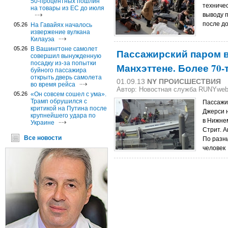
50-процентных пошлин
техничес
на товары из ЕС до июля
выводу 
после д
05.26
На Гавайях началось
извержение вулкана
Килауэа
05.26
В Вашингтоне самолет
Пассажирский паром в
совершил вынужденную
посадку из-за попытки
Манхэттене. Более 70
буйного пассажира
открыть дверь самолета
01.09.13
NY ПРОИСШЕСТВИЯ
во время рейса
Автор: Новостная служба RUNYwe
05.26
«Он совсем сошел с ума».
Трамп обрушился с
Пассажи
критикой на Путина после
Джерси 
крупнейшего удара по
в Нижне
Украине
Стрит. А
Все новости
По разн
человек