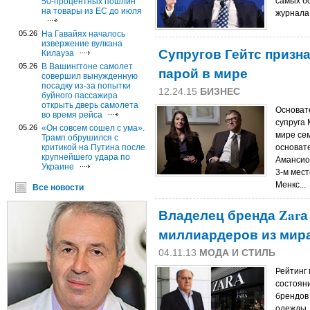
самых б
50-процентных пошлин
на товары из ЕС до июля
журнала 
05.26
На Гавайях началось
извержение вулкана
Супругов Гейтс призн
Килауэа
05.26
В Вашингтоне самолет
парой в мире
совершил вынужденную
посадку из-за попытки
12.24.15
БИЗНЕС
буйного пассажира
открыть дверь самолета
Основате
во время рейса
супруга
05.26
«Он совсем сошел с ума».
мире сем
Трамп обрушился с
критикой на Путина после
основате
крупнейшего удара по
Амансио
Украине
3-м мес
Менкс...
Все новости
Владелец бренда Zarа
миллиардеров из мир
04.11.13
МОДА И СТИЛЬ
Рейтинг
состоян
брендов
одежды, 