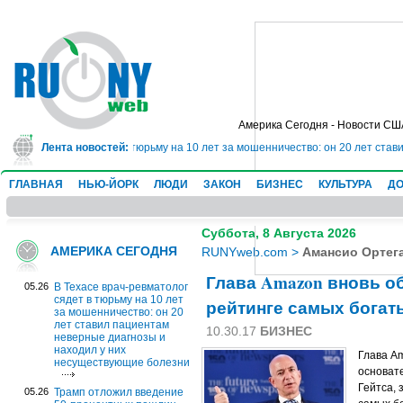
Америка Сегодня - Новости СШ
рач-ревматолог сядет в тюрьму на 10 лет за мошенничество: он 20 лет став
Лента новостей:
ГЛАВНАЯ
НЬЮ-ЙОРК
ЛЮДИ
ЗАКОН
БИЗНЕС
КУЛЬТУРА
ДО
Суббота, 8 Августа 2026
АМЕРИКА СЕГОДНЯ
RUNYweb.com
>
Амансио Ортег
Глава Amazon вновь о
05.26
В Техасе врач-ревматолог
сядет в тюрьму на 10 лет
рейтинге самых богат
за мошенничество: он 20
лет ставил пациентам
10.30.17
БИЗНЕС
неверные диагнозы и
находил у них
Глава A
несуществующие болезни
основате
Гейтса, 
05.26
Трамп отложил введение