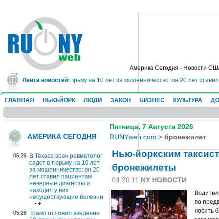
Америка Сегодня - Новости СШ
ач-ревматолог сядет в тюрьму на 10 лет за мошенничество: он 20 лет стави
Лента новостей:
ГЛАВНАЯ
НЬЮ-ЙОРК
ЛЮДИ
ЗАКОН
БИЗНЕС
КУЛЬТУРА
ДО
Пятница, 7 Августа 2026
АМЕРИКА СЕГОДНЯ
RUNYweb.com
>
бронежилет
Нью-йоркским таксис
05.26
В Техасе врач-ревматолог
сядет в тюрьму на 10 лет
бронежилеты
за мошенничество: он 20
лет ставил пациентам
04.20.11
NY НОВОСТИ
неверные диагнозы и
находил у них
Водител
несуществующие болезни
по пред
носить 
05.26
Трамп отложил введение