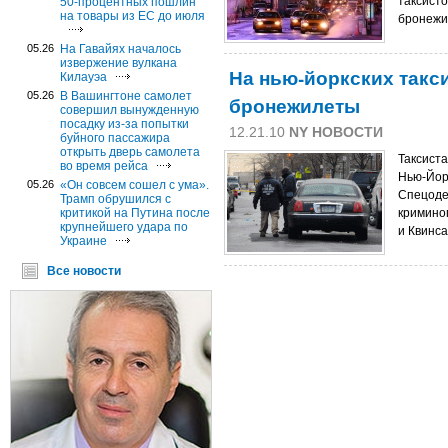
таксисто
50-процентных пошлин
на товары из ЕС до июля
бронеж
05.26
На Гавайях началось
извержение вулкана
На нью-йоркских такс
Килауэа
05.26
В Вашингтоне самолет
бронежилеты
совершил вынужденную
посадку из-за попытки
12.21.10
NY НОВОСТИ
буйного пассажира
открыть дверь самолета
Таксист
во время рейса
Нью-Йор
05.26
«Он совсем сошел с ума».
Спецодеж
Трамп обрушился с
критикой на Путина после
кримино
крупнейшего удара по
и Квинса
Украине
Все новости