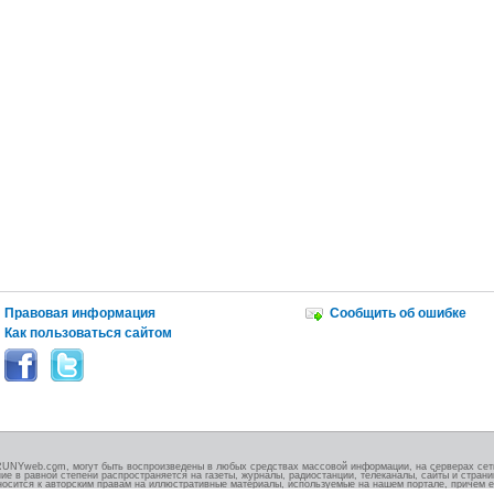
Правовая информация
Сообщить об ошибке
Как пользоваться сайтом
RUNYweb.com, могут быть воспроизведены в любых средствах массовой информации, на серверах сети
ие в равной степени распространяется на газеты, журналы, радиостанции, телеканалы, сайты и стран
носится к авторским правам на иллюстративные материалы, используемые на нашем портале, причем е
.