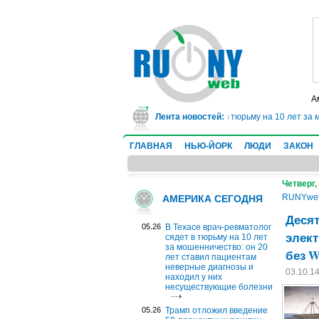
А
В Техасе врач-ревматолог сядет в тюрьму на 10 лет за 
Лента новостей:
ГЛАВНАЯ
НЬЮ-ЙОРК
ЛЮДИ
ЗАКОН
Четверг,
RUNYwe
АМЕРИКА СЕГОДНЯ
Десят
05.26
В Техасе врач-ревматолог
элект
сядет в тюрьму на 10 лет
за мошенничество: он 20
без W
лет ставил пациентам
неверные диагнозы и
03.10.1
находил у них
несуществующие болезни
05.26
Трамп отложил введение