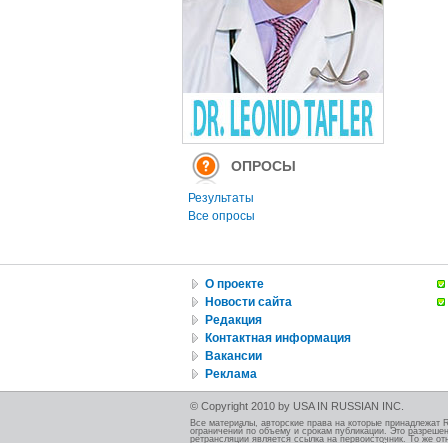
ОПРОСЫ
Результаты
Все опросы
О проекте
Новости сайта
Редакция
Контактная информация
Вакансии
Реклама
© Copyright 2010 by USA IN RUSSIAN INC.
Все материалы, авторские права на которые принадлежат 
ограничений по объему и срокам публикации. Это разрешен
ретрансляции является ссылка на первоисточник. То же от
должно быть указано при использовании этой иллюстрации