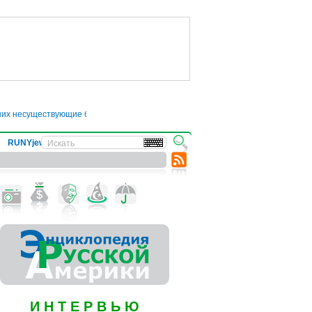
них несуществующие болезни
●
Трамп отложил введение 50-процентных пошли
RUNYjews
ВЕСТИ ИЗ УКРАИНЫ
И Н Т Е Р В Ь Ю