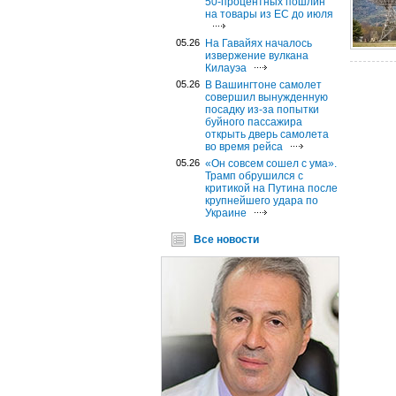
50-процентных пошлин
на товары из ЕС до июля
05.26
На Гавайях началось
извержение вулкана
Килауэа
05.26
В Вашингтоне самолет
совершил вынужденную
посадку из-за попытки
буйного пассажира
открыть дверь самолета
во время рейса
05.26
«Он совсем сошел с ума».
Трамп обрушился с
критикой на Путина после
крупнейшего удара по
Украине
Все новости