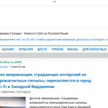
-->
мерика Сегодня - Новости США на Русском Языке
мошенничество: он 20 лет ставил пациентам неверные диагнозы и находил у 
БИЗНЕС
КУЛЬТУРА
ДОСУГ
ТУРИЗМ
ЖИЗНЬ
ДЛЯ ВЗРОСЛЫХ
 6 Августа 2026
b.com
>
Грин Бэнк
ки американцев, страдающих аллергией на
ромагнитные сигналы, переселяются в город
i-Fi в Западной Вирджинии
4
АМЕРИКА СЕГОДНЯ
Десятки американцев, страдающих
аллергией на электромагнитные сигналы,
переселяются в город Грин Бэнк в Западной