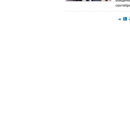
Байдена
сентября
1