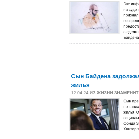
Экс-инф
на суде 
признал 
воспреп
предост
о сделк
Байдена.
Сын Байдена задолжал
жилья
12.04.24
ИЗ ЖИЗНИ ЗНАМЕНИ
Сын пре
не запла
жилья. О
социаль
фонда S
Хантер з