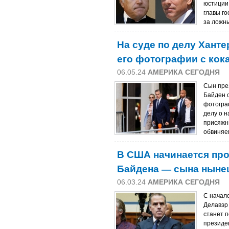
юстиции
главы г
за ложны
На суде по делу Ханте
его фотографии с кок
06.05.24
АМЕРИКА СЕГОДНЯ
Сын пре
Байден 
фотограф
делу о 
присяжн
обвиняем
В США начинается про
Байдена — сына ныне
06.03.24
АМЕРИКА СЕГОДНЯ
С начал
Делавэр
станет 
президе