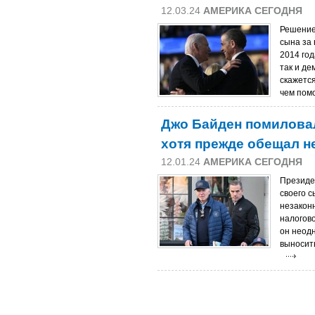
12.03.24
АМЕРИКА СЕГОДНЯ
Решение
сына за
2014 год
так и де
скажетс
чем пом
Джо Байден помиловал
хотя прежде обещал не
12.01.24
АМЕРИКА СЕГОДНЯ
Президе
своего с
незакон
налогов
он неодн
выносит