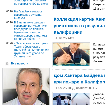
президе
50-процентных пошлин
на товары из ЕС до июля
Секретн
13 агент
05.26
На Гавайях началось
извержение вулкана
Коллекция картин Хан
Килауэа
05.26
В Вашингтоне самолет
уничтожена в результа
совершил вынужденную
посадку из-за попытки
Калифорнии
буйного пассажира
открыть дверь самолета
01.16.25
АРТ
во время рейса
05.26
«Он совсем сошел с ума».
Коллекци
Трамп обрушился с
полотен
критикой на Путина после
США Хан
крупнейшего удара по
Украине
результ
Лос-Анд
Все новости
Дом Хантера Байдена 
при пожаре в Калифо
01.09.25
НЕДВИЖИМОСТЬ
Дом сын
Джо Бай
за лесн