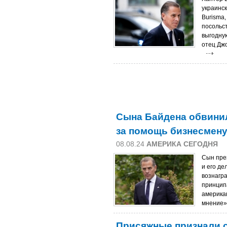
украинс
Burisma
посольс
выгодную
отец Дж
Сына Байдена обвинил
за помощь бизнесмен
08.08.24
АМЕРИКА СЕГОДНЯ
Сын пре
и его д
вознагр
принцип
америка
мнение».
Присяжные признали 