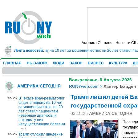
Америка Сегодня - Новости СШ
толог сядет в тюрьму на 10 лет за мошенничество: он 20 лет ставил пациен
Лента новостей:
ГЛАВНАЯ
НЬЮ-ЙОРК
ЛЮДИ
ЗАКОН
БИЗНЕС
КУЛЬТУРА
ДО
Воскресенье, 9 Августа 2026
АМЕРИКА СЕГОДНЯ
RUNYweb.com
>
Хантер Байден
Трамп лишил детей Б
05.26
В Техасе врач-ревматолог
сядет в тюрьму на 10 лет
государственной охр
за мошенничество: он 20
лет ставил пациентам
03.18.25
АМЕРИКА СЕГОДНЯ
неверные диагнозы и
находил у них
Президе
несуществующие болезни
государс
предшес
05.26
Трамп отложил введение