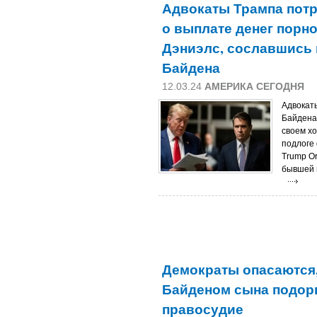
Адвокаты Трампа потр
о выплате денег порн
Дэниэлс, сославшись
Байдена
12.03.24
АМЕРИКА СЕГОДНЯ
Адвокат
Байдена
своем х
подлоге
Trump Or
бывшей 
Демократы опасаются,
Байденом сына подор
правосудие