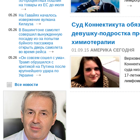
лимфогр
50-процентных пошлин
на товары из ЕС до июля
05.26
На Гавайях началось
извержение вулкана
Суд Коннектикута обя
Килауэа
05.26
В Вашингтоне самолет
девушку-подростка пр
совершил вынужденную
посадку из-за попытки
химиотерапии
буйного пассажира
открыть дверь самолета
01.09.15
АМЕРИКА СЕГОДНЯ
во время рейса
05.26
«Он совсем сошел с ума».
Верховн
Трамп обрушился с
Коннекти
критикой на Путина после
суда ни
крупнейшего удара по
Украине
17-летн
лимфомы
Все новости