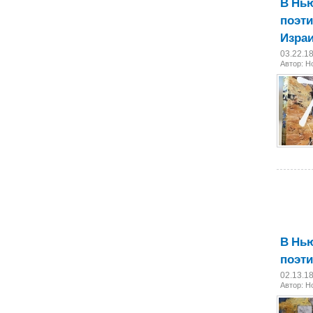
В Нь
поэти
Изра
03.22.1
Автор: 
В Нью
поэти
02.13.1
Автор: 