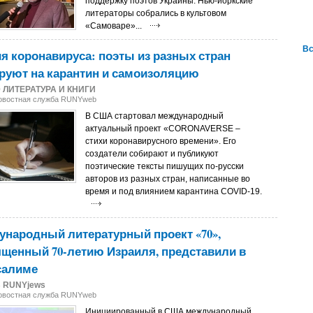
поддержку поэтов Украины. Нью-йоркские
литераторы собрались в культовом
«Самоваре»...
Вс
я коронавируса: поэты из разных стран
руют на карантин и самоизоляцию
0
ЛИТЕРАТУРА И КНИГИ
Новостная служба RUNYweb
В США стартовал международный
актуальный проект «CORONAVERSE –
стихи коронавирусного времени». Его
создатели собирают и публикуют
поэтические тексты пишущих по-русски
авторов из разных стран, написанные во
время и под влиянием карантина COVID-19.
народный литературный проект «70»,
щенный 70-летию Израиля, представили в
салиме
8
RUNYjews
Новостная служба RUNYweb
Инициированный в США международный