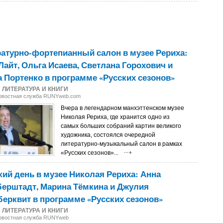
атурно-фортепианный салон в музее Рериха:
Лайт, Ольга Исаева, Светлана Горохович и
 Портенко в программе «Русских сезонов»
7
ЛИТЕРАТУРА И КНИГИ
Новостная служба RUNYweb.com
Вчера в легендарном манхэттенском музее
Николая Рериха, где хранится одно из
самых больших собраний картин великого
художника, состоялся очередной
литературно-музыкальный салон в рамках
«Русских сезонов»...
ий день в музее Николая Рериха: Анна
ерштадт, Марина Тёмкина и Джулия
ерквит в программе «Русских сезонов»
6
ЛИТЕРАТУРА И КНИГИ
Новостная служба RUNYweb