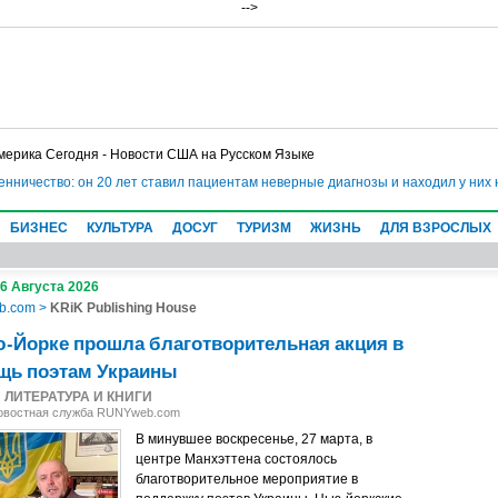
-->
мерика Сегодня - Новости США на Русском Языке
ество: он 20 лет ставил пациентам неверные диагнозы и находил у них несу
БИЗНЕС
КУЛЬТУРА
ДОСУГ
ТУРИЗМ
ЖИЗНЬ
ДЛЯ ВЗРОСЛЫХ
 6 Августа 2026
b.com
>
KRiK Publishing House
-Йорке прошла благотворительная акция в
щь поэтам Украины
2
ЛИТЕРАТУРА И КНИГИ
Новостная служба RUNYweb.com
В минувшее воскресенье, 27 марта, в
центре Манхэттена состоялось
благотворительное мероприятие в