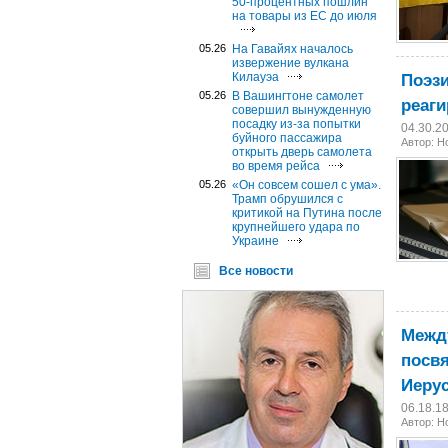
50-процентных пошлин
на товары из ЕС до июля
05.26
На Гавайях началось
извержение вулкана
Поэзи
Килауэа
05.26
В Вашингтоне самолет
реаги
совершил вынужденную
посадку из-за попытки
04.30.2
буйного пассажира
Автор: 
открыть дверь самолета
во время рейса
05.26
«Он совсем сошел с ума».
Трамп обрушился с
критикой на Путина после
крупнейшего удара по
Украине
Все новости
Между
посвя
Иеру
06.18.1
Автор: 