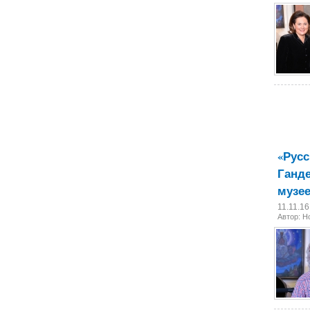
«Русс
Ганде
музее
11.11.1
Автор: 