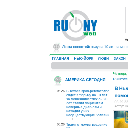
А
В Техасе врач-ревматолог сядет в тюрьму на 10 лет за мошеннич
Лента новостей:
ГЛАВНАЯ
НЬЮ-ЙОРК
ЛЮДИ
ЗАКОН
Четверг,
RUNYwe
АМЕРИКА СЕГОДНЯ
В Нью
05.26
В Техасе врач-ревматолог
помо
сядет в тюрьму на 10 лет
за мошенничество: он 20
03.29.2
лет ставил пациентам
Автор: 
неверные диагнозы и
находил у них
несуществующие болезни
05.26
Трамп отложил введение