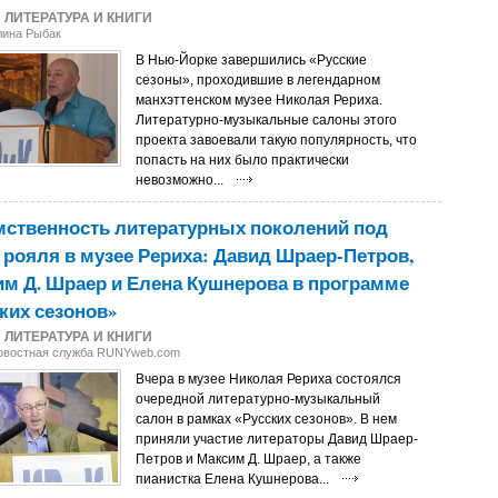
7
ЛИТЕРАТУРА И КНИГИ
лина Рыбак
В Нью-Йорке завершились «Русские
сезоны», проходившие в легендарном
манхэттенском музее Николая Рериха.
Литературно-музыкальные салоны этого
проекта завоевали такую популярность, что
попасть на них было практически
невозможно...
мственность литературных поколений под
 рояля в музее Рериха: Давид Шраер-Петров,
м Д. Шраер и Елена Кушнерова в программе
ких сезонов»
7
ЛИТЕРАТУРА И КНИГИ
Новостная служба RUNYweb.com
Вчера в музее Николая Рериха состоялся
очередной литературно-музыкальный
салон в рамках «Русских сезонов». В нем
приняли участие литераторы Давид Шраер-
Петров и Максим Д. Шраер, а также
пианистка Елена Кушнерова...