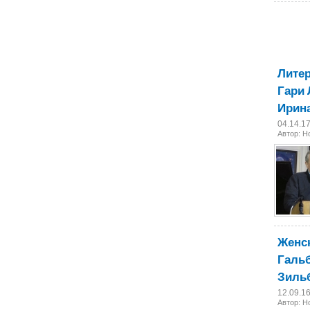
Литер
Гари 
Ирина
04.14.1
Автор: 
Женск
Гальб
Зильб
12.09.1
Автор: 