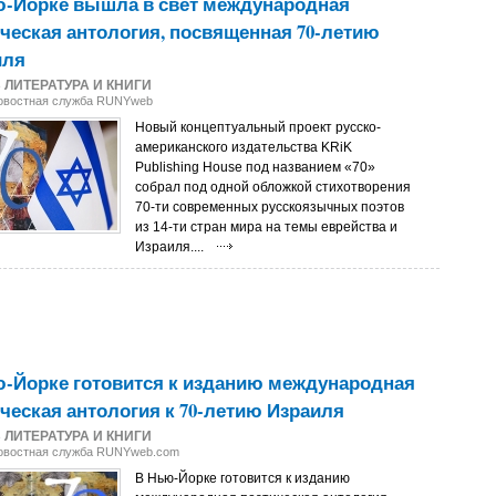
ю-Йорке вышла в свет международная
ческая антология, посвященная 70-летию
иля
8
ЛИТЕРАТУРА И КНИГИ
Новостная служба RUNYweb
Новый концептуальный проект русско-
американского издательства KRiK
Publishing House под названием «70»
собрал под одной обложкой стихотворения
70-ти современных русскоязычных поэтов
из 14-ти стран мира на темы еврейства и
Израиля....
-Йорке готовится к изданию международная
ческая антология к 70-летию Израиля
8
ЛИТЕРАТУРА И КНИГИ
Новостная служба RUNYweb.com
В Нью-Йорке готовится к изданию