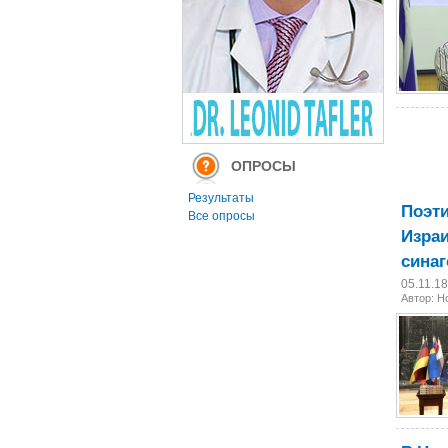
ОПРОСЫ
Результаты
Поэти
Все опросы
Израи
синаг
05.11.1
Автор: 