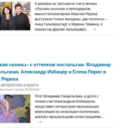
8 декабря на третьем по счету вечере
«Русских сезонов» в легендарном
манхэттенском музее Николая Рериха
выступали только женщины: две поэтессы –
Анна Гальберштадт и Марина Тёмкина, и
пианистка Джулия Зильберквит...
кие сезоны» с оттенком ностальгии: Владимир
льсман, Александр Избицер и Елена Перес в
 Рериха
6
ЛИТЕРАТУРА И КНИГИ
Новостная служба RUNYweb
Поэт Владимир Гандельсман, в дуэте с
пианистом Александром Избицером,
представил литературно-музыкальную
композицию из нескольких поэтических
циклов с музыкальными иллюстрациями...