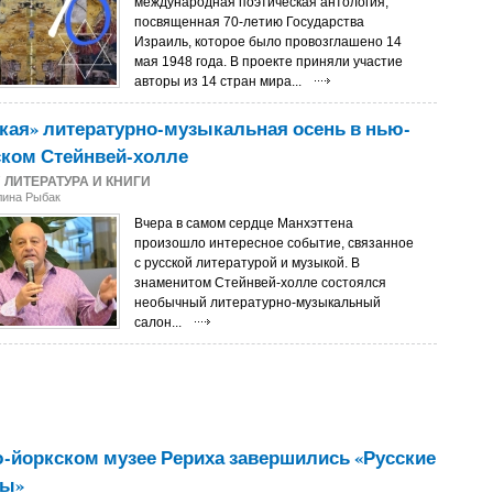
международная поэтическая антология,
посвященная 70-летию Государства
Израиль, которое было провозглашено 14
мая 1948 года. В проекте приняли участие
авторы из 14 стран мира...
кая» литературно-музыкальная осень в нью-
ском Стейнвей-холле
7
ЛИТЕРАТУРА И КНИГИ
лина Рыбак
Вчера в самом сердце Манхэттена
произошло интересное событие, связанное
с русской литературой и музыкой. В
знаменитом Стейнвей-холле состоялся
необычный литературно-музыкальный
салон...
-йоркском музее Рериха завершились «Русские
ны»