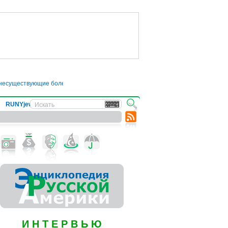
ществующие болезни
●
Трамп отложил введение 50-процентных пошлин на тов
RUNYjews
ВЕСТИ ИЗ УКРАИНЫ
И Н Т Е Р В Ь Ю