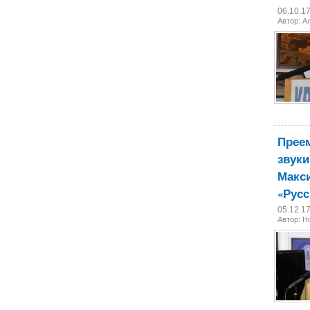
06.10.1
Автор: А
Прее
звуки
Макси
«Русс
05.12.1
Автор: 