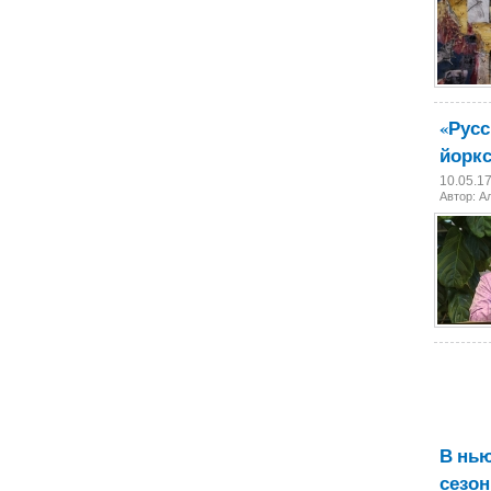
«Русс
йорк
10.05.1
Автор: А
В нью
сезо