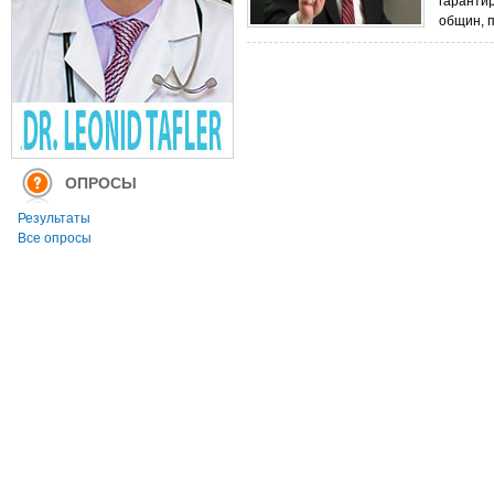
гаранти
общин, 
ОПРОСЫ
Результаты
Все опросы