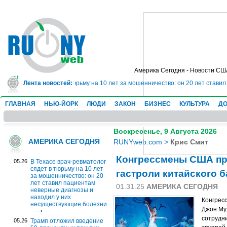
Америка Сегодня - Новости СШ
ч-ревматолог сядет в тюрьму на 10 лет за мошенничество: он 20 лет стави
Лента новостей:
ГЛАВНАЯ
НЬЮ-ЙОРК
ЛЮДИ
ЗАКОН
БИЗНЕС
КУЛЬТУРА
ДО
Воскресенье, 9 Августа 2026
АМЕРИКА СЕГОДНЯ
RUNYweb.com
>
Крис Смит
Конгрессмены США пр
05.26
В Техасе врач-ревматолог
сядет в тюрьму на 10 лет
гастроли китайского 
за мошенничество: он 20
лет ставил пациентам
01.31.25
АМЕРИКА СЕГОДНЯ
неверные диагнозы и
находил у них
Конгрес
несуществующие болезни
Джон Му
сотрудни
05.26
Трамп отложил введение