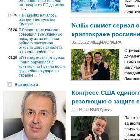
труппой
50-процентных пошлин
на товары из ЕС до июля
Вашингто
политиче
05.26
На Гавайях началось
извержение вулкана
Netflix снимет сериал
Килауэа
05.26
В Вашингтоне самолет
криптокраже россиян
совершил вынужденную
посадку из-за попытки
02.15.22
МЕДИАСФЕРА
буйного пассажира
открыть дверь самолета
Стриминг
во время рейса
докумен
05.26
«Он совсем сошел с ума».
отмыван
Трамп обрушился с
критикой на Путина после
миллиар
крупнейшего удара по
граждан
Украине
Лихтеншт
Все новости
Конгресс США единог
резолюцию о защите 
11.04.15
RUNYjews
Палата 
единогл
призыва
правите