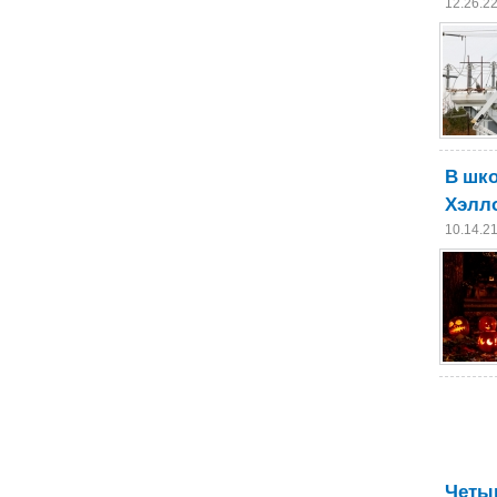
12.26.2
В шк
Хэлло
10.14.2
Четыр