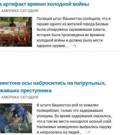
а артефакт времен холодной войны
4
АМЕРИКА СЕГОДНЯ
Полиция штат Вашингтон сообщила, что в
гараже одного из жителей города Белвью
была обнаружена заржавевшая ракета,
которая была произведена во времена
холодной войны и должна была нести
ядерное оружие...
ингтоне осы набросились на патрульных,
ржавших преступника
3
АМЕРИКА СЕГОДНЯ
В штате Вашингтон рой ос изжалил
полицейских, только что задержавших
угонщика. Во время задержания оказалось,
что в том же месте находился осиный улей.
Насекомые немедленно выбрались наружу
и набросились на людей...