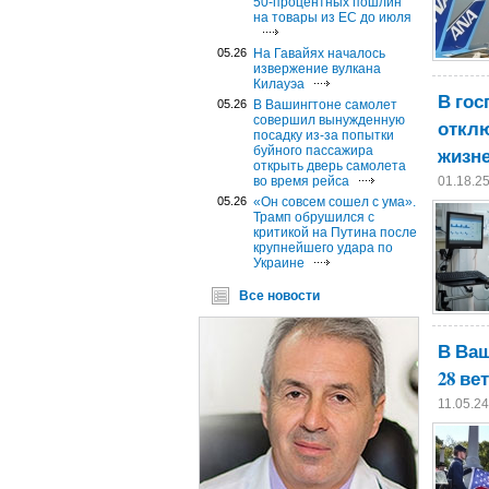
50-процентных пошлин
на товары из ЕС до июля
05.26
На Гавайях началось
извержение вулкана
Килауэа
В гос
05.26
В Вашингтоне самолет
совершил вынужденную
отклю
посадку из-за попытки
жизн
буйного пассажира
открыть дверь самолета
во время рейса
01.18.2
05.26
«Он совсем сошел с ума».
Трамп обрушился с
критикой на Путина после
крупнейшего удара по
Украине
Все новости
В Ва
28 ве
11.05.2