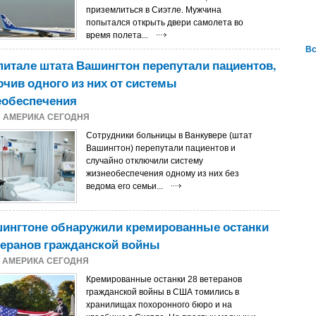
приземлиться в Сиэтле. Мужчина
попытался открыть двери самолета во
время полета...
Вс
питале штата Вашингтон перепутали пациентов,
чив одного из них от системы
еобеспечения
5
АМЕРИКА СЕГОДНЯ
Сотрудники больницы в Ванкувере (штат
Вашингтон) перепутали пациентов и
случайно отключили систему
жизнеобеспечения одному из них без
ведома его семьи...
шингтоне обнаружили кремированные останки
теранов гражданской войны
4
АМЕРИКА СЕГОДНЯ
Кремированные останки 28 ветеранов
гражданской войны в США томились в
хранилищах похоронного бюро и на