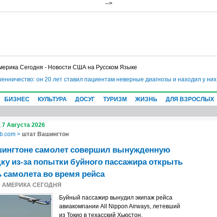
-->
мерика Сегодня - Новости США на Русском Языке
чество: он 20 лет ставил пациентам неверные диагнозы и находил у них нес
БИЗНЕС
КУЛЬТУРА
ДОСУГ
ТУРИЗМ
ЖИЗНЬ
ДЛЯ ВЗРОСЛЫХ
 7 Августа 2026
b.com
>
штат Вашингтон
шингтоне самолет совершил вынужденную
ку из-за попытки буйного пассажира открыть
 самолета во время рейса
5
АМЕРИКА СЕГОДНЯ
Буйный пассажир вынудил экипаж рейса
авиакомпании All Nippon Airways, летевший
из Токио в техасский Хьюстон,