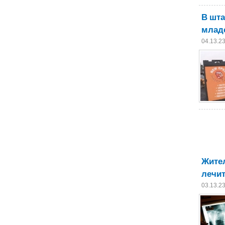
В шта
млад
04.13.2
Жител
лечит
03.13.2