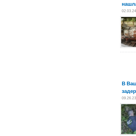
нашл
02.03.2
В Ваш
заде
09.26.2