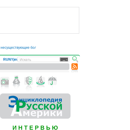
уществующие болезни
●
Трамп отложил введение 50-процентных пошлин на то
RUNYjews
ВЕСТИ ИЗ УКРАИНЫ
И Н Т Е Р В Ь Ю