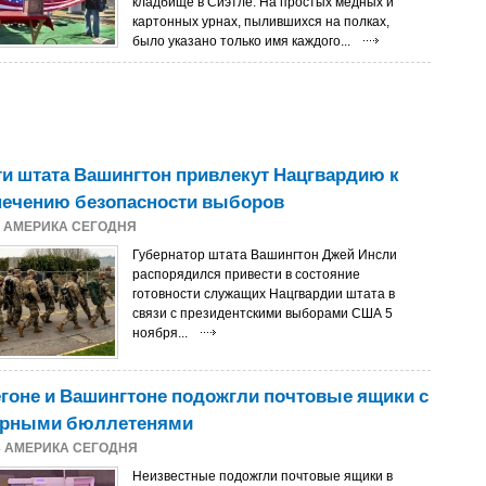
кладбище в Сиэтле. На простых медных и
картонных урнах, пылившихся на полках,
было указано только имя каждого...
и штата Вашингтон привлекут Нацгвардию к
печению безопасности выборов
4
АМЕРИКА СЕГОДНЯ
Губернатор штата Вашингтон Джей Инсли
распорядился привести в состояние
готовности служащих Нацгвардии штата в
связи с президентскими выборами США 5
ноября...
гоне и Вашингтоне подожгли почтовые ящики с
рными бюллетенями
4
АМЕРИКА СЕГОДНЯ
Неизвестные подожгли почтовые ящики в