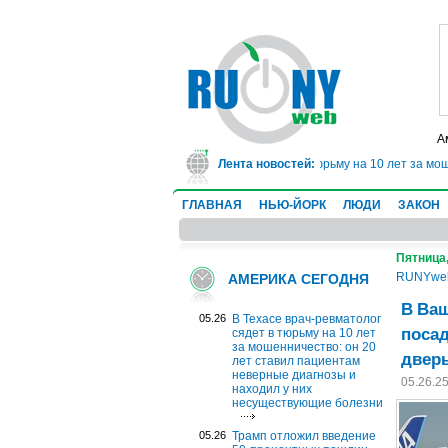
А
В Техасе врач-ревматолог сядет в тюрьму на 10 лет за мошенни
Лента новостей:
ГЛАВНАЯ
НЬЮ-ЙОРК
ЛЮДИ
ЗАКОН
Пятница,
RUNYwe
АМЕРИКА СЕГОДНЯ
В Ва
05.26
В Техасе врач-ревматолог
посад
сядет в тюрьму на 10 лет
за мошенничество: он 20
дверь
лет ставил пациентам
неверные диагнозы и
05.26.2
находил у них
несуществующие болезни
05.26
Трамп отложил введение