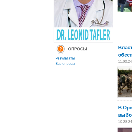
Власт
ОПРОСЫ
обес
Результаты
11.03.2
Все опросы
В Оре
выбо
10.28.2