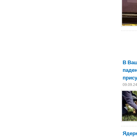
В Ваш
паден
прису
09.09.2
Ядерн