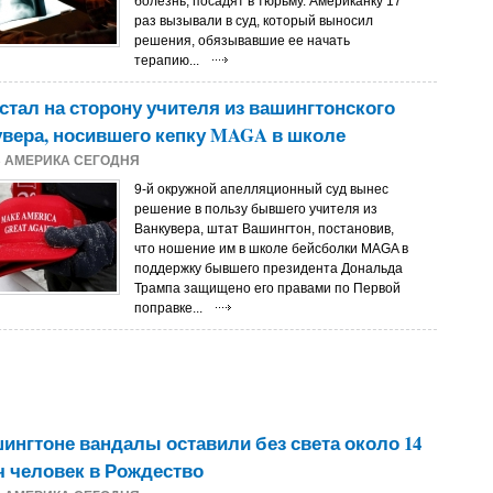
болезнь, посадят в тюрьму. Американку 17
раз вызывали в суд, который выносил
решения, обязывавшие ее начать
терапию...
стал на сторону учителя из вашингтонского
вера, носившего кепку MAGA в школе
3
АМЕРИКА СЕГОДНЯ
9-й окружной апелляционный суд вынес
решение в пользу бывшего учителя из
Ванкувера, штат Вашингтон, постановив,
что ношение им в школе бейсболки MAGA в
поддержку бывшего президента Дональда
Трампа защищено его правами по Первой
поправке...
ингтоне вандалы оставили без света около 14
 человек в Рождество