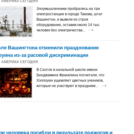
2
АМЕРИКА СЕГОДНЯ
Злоумышленники пробрались на три
электростанции в городе Такома, штат
Вашингтон, и вывели из строя
оборудование, оставив около 14 тыс.
человек без электричества...
оле Вашингтона отменили празднование
уина из-за расовой дискриминации
1
АМЕРИКА СЕГОДНЯ
В Сиэтле в начальной школе имени
Бенджамина Франклина посчитали, что
Хэллоуин ущемляет цветных учеников,
которые не участвуют в празднике...
е человека погибли в результате поджогов и