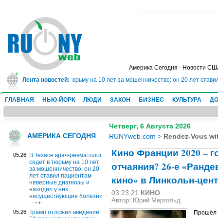
Америка Сегодня - Новости СШ
ач-ревматолог сядет в тюрьму на 10 лет за мошенничество: он 20 лет стави
Лента новостей:
ГЛАВНАЯ
НЬЮ-ЙОРК
ЛЮДИ
ЗАКОН
БИЗНЕС
КУЛЬТУРА
ДО
Четверг, 6 Августа 2026
АМЕРИКА СЕГОДНЯ
RUNYweb.com
>
Rendez-Vous wi
Кино Франции 2020 – 
05.26
В Техасе врач-ревматолог
сядет в тюрьму на 10 лет
отчаяния? 26-е «Ранд
за мошенничество: он 20
лет ставил пациентам
кино» в Линкольн-цен
неверные диагнозы и
находил у них
03.23.21
КИНО
несуществующие болезни
Автор: Юрий Мергольд
05.26
Трамп отложил введение
Прошёл 