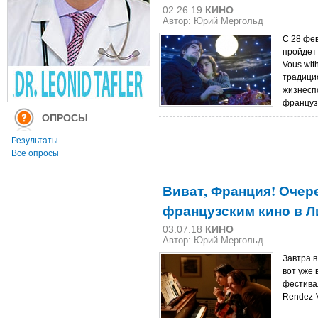
02.26.19
КИНО
Автор: Юрий Мергольд
С 28 фе
пройдет
Vous wit
традици
жизнесп
француз
ОПРОСЫ
Результаты
Все опросы
Виват, Франция! Очер
французским кино в Л
03.07.18
КИНО
Автор: Юрий Мергольд
Завтра 
вот уже 
фестива
Rendez-V