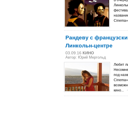
В очеред
Линколь
фестива
название
Cinema».
Рандеву с французски
Линкольн-центре
03.09.16
КИНО
Автор: Юрий Мергольд
Любит л
Несомне
под назв
Cinema»
возможн
кино...