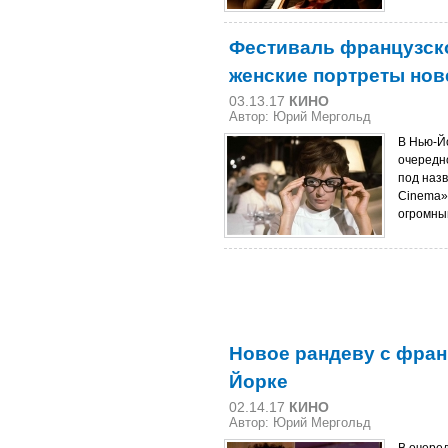
Фестиваль французско
женские портреты нов
03.13.17
КИНО
Автор: Юрий Мергольд
В Нью-Й
очередн
под назв
Cinema».
огромный
Новое рандеву с фран
Йорке
02.14.17
КИНО
Автор: Юрий Мергольд