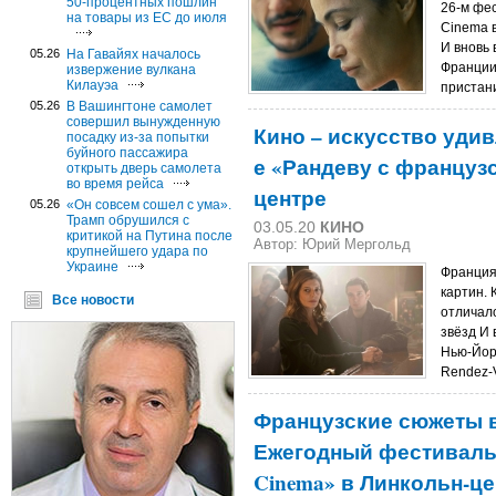
50-процентных пошлин
26-м фес
на товары из ЕС до июля
Cinema в
И вновь
05.26
На Гавайях началось
Франции»
извержение вулкана
Килауэа
пристани
05.26
В Вашингтоне самолет
совершил вынужденную
Кино – искусство удивля
посадку из-за попытки
буйного пассажира
е «Рандеву с француз
открыть дверь самолета
во время рейса
центре
05.26
«Он совсем сошел с ума».
Трамп обрушился с
03.05.20
КИНО
критикой на Путина после
Автор: Юрий Мергольд
крупнейшего удара по
Украине
Франция
картин. 
Все новости
отличал
звёзд И 
Нью-Йор
Rendez-V
Французские сюжеты 
Ежегодный фестиваль «
Cinema» в Линкольн-ц