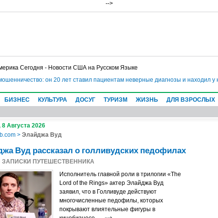
-->
мерика Сегодня - Новости США на Русском Языке
мошенничество: он 20 лет ставил пациентам неверные диагнозы и находил у 
БИЗНЕС
КУЛЬТУРА
ДОСУГ
ТУРИЗМ
ЖИЗНЬ
ДЛЯ ВЗРОСЛЫХ
 8 Августа 2026
b.com
>
Элайджа Вуд
жа Вуд рассказал о голливудских педофилах
6
ЗАПИСКИ ПУТЕШЕСТВЕННИКА
Исполнитель главной роли в трилогии «The
Lord of the Rings» актер Элайджа Вуд
заявил, что в Голливуде действуют
многочисленные педофилы, которых
покрывают влиятельные фигуры в