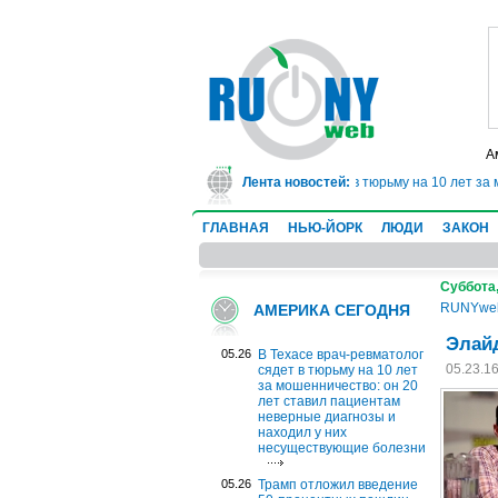
А
В Техасе врач-ревматолог сядет в тюрьму на 10 лет за 
Лента новостей:
ГЛАВНАЯ
НЬЮ-ЙОРК
ЛЮДИ
ЗАКОН
Суббота,
RUNYwe
АМЕРИКА СЕГОДНЯ
Элайд
05.26
В Техасе врач-ревматолог
05.23.1
сядет в тюрьму на 10 лет
за мошенничество: он 20
лет ставил пациентам
неверные диагнозы и
находил у них
несуществующие болезни
05.26
Трамп отложил введение