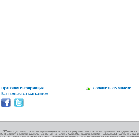
Правовая информация
Сообщить об ошибке
Как пользоваться сайтом
RUNYweb.com, могут быть воспроизведены в любых средствах массовой информации, на серверах сети
ие в равной степени распространяется на газеты, журналы, радиостанции, телеканалы, сайты и стран
носится к авторским правам на иллюстративные материалы, используемые на нашем портале, причем е
.