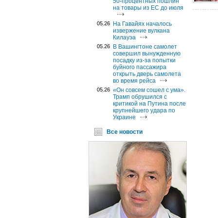
50-процентных пошлин
на товары из ЕС до июля
05.26
На Гавайях началось
извержение вулкана
Килауэа
05.26
В Вашингтоне самолет
совершил вынужденную
посадку из-за попытки
буйного пассажира
открыть дверь самолета
во время рейса
05.26
«Он совсем сошел с ума».
Трамп обрушился с
критикой на Путина после
крупнейшего удара по
Украине
Все новости