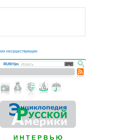
них несуществующие болезни
●
Трамп отложил введение 50-процентных пошли
RUNYjews
ВЕСТИ ИЗ УКРАИНЫ
И Н Т Е Р В Ь Ю