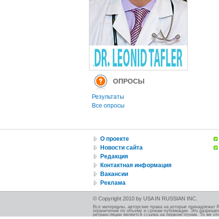
ОПРОСЫ
Результаты
Все опросы
О проекте
Новости сайта
Редакция
Контактная информация
Вакансии
Реклама
© Copyright 2010 by USA IN RUSSIAN INC.
Все материалы, авторские права на которые принадлежат 
ограничений по объему и срокам публикации. Это разрешен
ретрансляции является ссылка на первоисточник. То же от
должно быть указано при использовании этой иллюстрации