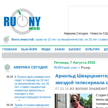
Америка Сегодня - Новости СШ
ач-ревматолог сядет в тюрьму на 10 лет за мошенничество: он 20 лет стави
Лента новостей:
ГЛАВНАЯ
НЬЮ-ЙОРК
ЛЮДИ
ЗАКОН
БИЗНЕС
КУЛЬТУРА
ДО
Пятница, 7 Августа 2026
АМЕРИКА СЕГОДНЯ
RUNYweb.com
>
Pump
Арнольд Шварценегге
05.26
В Техасе врач-ревматолог
сядет в тюрьму на 10 лет
звездой телесериала 
за мошенничество: он 20
лет ставил пациентам
07.20.16
ИЗ ЖИЗНИ ЗНАМЕНИ
неверные диагнозы и
находил у них
Студия C
несуществующие болезни
жизнь и
телевиз
05.26
Трамп отложил введение