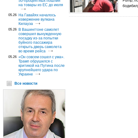
Pump, п
50-процентных пошлин
на товары из ЕС до июля
бодибилд
05.26
На Гавайях началось
извержение вулкана
Килауэа
05.26
В Вашингтоне самолет
совершил вынужденную
посадку из-за попытки
буйного пассажира
открыть дверь самолета
во время рейса
05.26
«Он совсем сошел с ума».
Трамп обрушился с
критикой на Путина после
крупнейшего удара по
Украине
Все новости