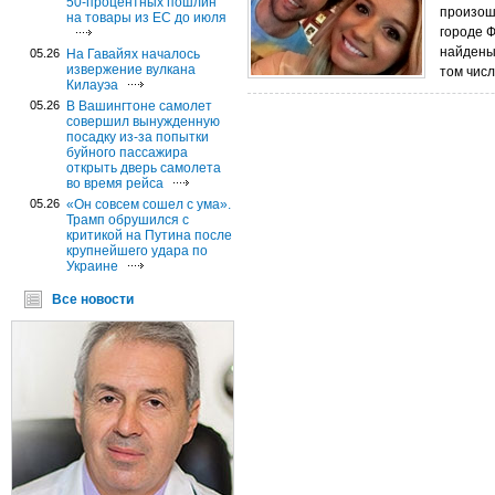
50-процентных пошлин
произош
на товары из ЕС до июля
городе 
найдены
05.26
На Гавайях началось
извержение вулкана
том числ
Килауэа
05.26
В Вашингтоне самолет
совершил вынужденную
посадку из-за попытки
буйного пассажира
открыть дверь самолета
во время рейса
05.26
«Он совсем сошел с ума».
Трамп обрушился с
критикой на Путина после
крупнейшего удара по
Украине
Все новости