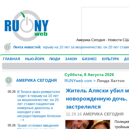
Америка Сегодня - Новости СШ
рач-ревматолог сядет в тюрьму на 10 лет за мошенничество: он 20 лет став
Лента новостей:
ГЛАВНАЯ
НЬЮ-ЙОРК
ЛЮДИ
ЗАКОН
БИЗНЕС
КУЛЬТУРА
ДО
Суббота, 8 Августа 2026
АМЕРИКА СЕГОДНЯ
RUNYweb.com
>
Линда Хаттон
Житель Аляски убил м
05.26
В Техасе врач-ревматолог
сядет в тюрьму на 10 лет
новорожденную дочь, 
за мошенничество: он 20
лет ставил пациентам
застрелился
неверные диагнозы и
находил у них
11.29.16
АМЕРИКА СЕГОДНЯ
несуществующие болезни
Полиция
05.26
Трамп отложил введение
тройным