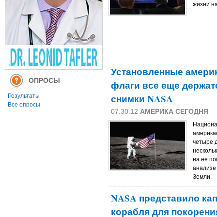
жизни н
Установленные америк
ОПРОСЫ
флаги все еще держатс
снимки NASA
Результаты
Все опросы
07.30.12
АМЕРИКА СЕГОДНЯ
Национа
америка
четыре 
нескольк
на ее по
анализе
Земли.
NASA представило кап
корабля для покорени