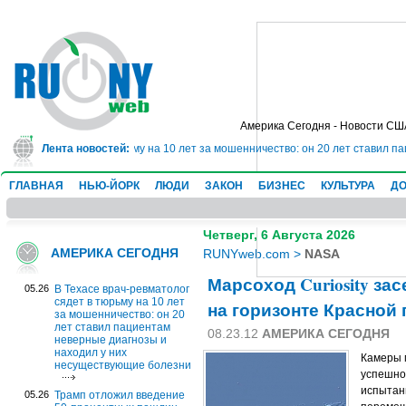
Америка Сегодня - Новости СШ
атолог сядет в тюрьму на 10 лет за мошенничество: он 20 лет ставил пацие
Лента новостей:
ГЛАВНАЯ
НЬЮ-ЙОРК
ЛЮДИ
ЗАКОН
БИЗНЕС
КУЛЬТУРА
ДО
Четверг, 6 Августа 2026
АМЕРИКА СЕГОДНЯ
RUNYweb.com
>
NASA
Марсоход Curiosity за
05.26
В Техасе врач-ревматолог
сядет в тюрьму на 10 лет
на горизонте Красной
за мошенничество: он 20
лет ставил пациентам
08.23.12
АМЕРИКА СЕГОДНЯ
неверные диагнозы и
находил у них
Камеры м
несуществующие болезни
успешно
испытан
05.26
Трамп отложил введение