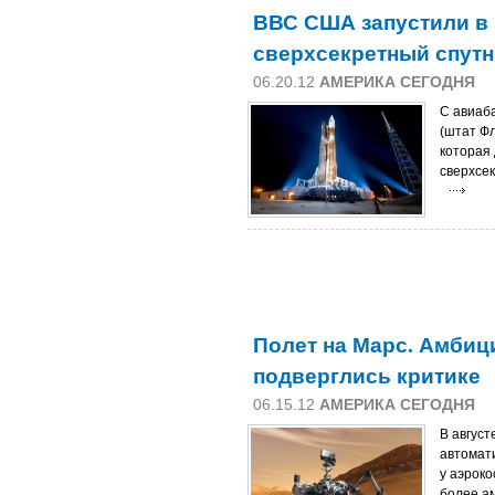
ВВС США запустили в
сверхсекретный спутн
06.20.12
АМЕРИКА СЕГОДНЯ
С авиаб
(штат Фл
которая
сверхсе
Полет на Марс. Амби
подверглись критике
06.15.12
АМЕРИКА СЕГОДНЯ
В авгус
автомати
у аэроко
более а