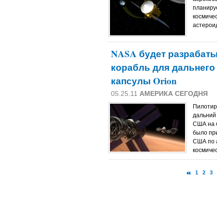
планиру
космиче
астерои
NASA будет разрабат
корабль для дальнего
капсулы Orion
05.25.11
АМЕРИКА СЕГОДНЯ
Пилотир
дальний
США на 
было пр
США по 
космиче
1
2
3