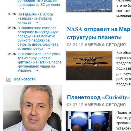
перемещ
50-процентных пошлин
на товары из ЕС до июля
это не б
все-таки
05.26
На Гавайях началось
миллион
извержение вулкана
Килауэа
NASA отправит на Мар
05.26
В Вашингтоне самолет
совершил вынужденную
структуры планеты
посадку из-за попытки
буйного пассажира
открыть дверь самолета
08.21.12
АМЕРИКА СЕГОДНЯ
во время рейса
Как объ
05.26
«Он совсем сошел с ума».
аэрокос
Трамп обрушился с
критикой на Путина после
предпола
крупнейшего удара по
под наз
Украине
для изу
работу в
Все новости
продлитс
Планетоход «Curiosity
08.07.12
АМЕРИКА СЕГОДНЯ
Плането
Марсе, 
тревожны
установ