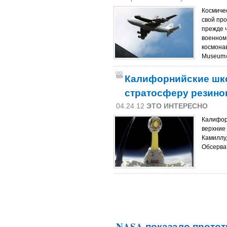
Космичес
свой пр
прежде 
военном
космонав
Museum
Калифорнийские шко
стратосферу резино
04.24.12
ЭТО ИНТЕРЕСНО
Калифор
верхние
Камиллу
Обсерва
NASA показало прото