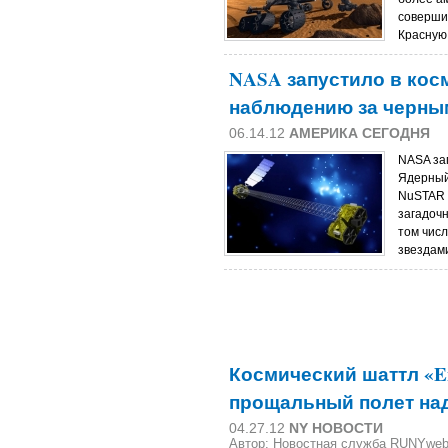
соверши
Красную
NASA запустило в кос
наблюдению за черн
06.14.12
АМЕРИКА СЕГОДНЯ
NASA за
Ядерный
NuSTAR 
загадоч
том чис
звездам
Космический шаттл «En
прощальный полет на
04.27.12
NY НОВОСТИ
Автор: Новостная служба RUNYwe