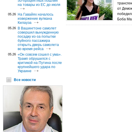
50-процентных пошлин
трансге
на товары из ЕС до июля
от Демо
победил
05.26
На Гавайях началось
извержение вулкана
Боба Ма
Килауэа
05.26
В Вашингтоне самолет
совершил вынужденную
посадку из-за попытки
буйного пассажира
открыть дверь самолета
во время рейса
05.26
«Он совсем сошел с ума».
Трамп обрушился с
критикой на Путина после
крупнейшего удара по
Украине
Все новости