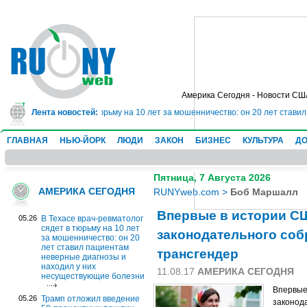
Америка Сегодня - Новости СШ
ач-ревматолог сядет в тюрьму на 10 лет за мошенничество: он 20 лет стави
Лента новостей:
ГЛАВНАЯ
НЬЮ-ЙОРК
ЛЮДИ
ЗАКОН
БИЗНЕС
КУЛЬТУРА
ДО
Пятница, 7 Августа 2026
АМЕРИКА СЕГОДНЯ
RUNYweb.com
>
Боб Маршалл
Впервые в истории С
05.26
В Техасе врач-ревматолог
сядет в тюрьму на 10 лет
законодательного соб
за мошенничество: он 20
лет ставил пациентам
трансгендер
неверные диагнозы и
находил у них
11.08.17
АМЕРИКА СЕГОДНЯ
несуществующие болезни
Впервые
05.26
Трамп отложил введение
законод