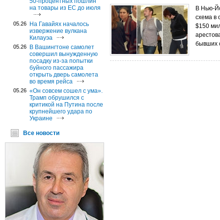
50-процентных пошлин
на товары из ЕС до июля
В Нью-Й
схема в 
05.26
На Гавайях началось
$150 ми
извержение вулкана
арестов
Килауэа
бывших с
05.26
В Вашингтоне самолет
совершил вынужденную
посадку из-за попытки
буйного пассажира
открыть дверь самолета
во время рейса
05.26
«Он совсем сошел с ума».
Трамп обрушился с
критикой на Путина после
крупнейшего удара по
Украине
Все новости