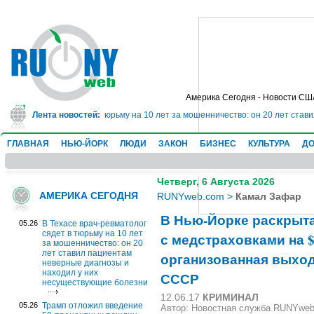
Америка Сегодня - Новости СШ
рач-ревматолог сядет в тюрьму на 10 лет за мошенничество: он 20 лет став
Лента новостей:
ГЛАВНАЯ
НЬЮ-ЙОРК
ЛЮДИ
ЗАКОН
БИЗНЕС
КУЛЬТУРА
ДО
Четверг, 6 Августа 2026
АМЕРИКА СЕГОДНЯ
RUNYweb.com
>
Камал Зафар
В Нью-Йорке раскрыт
05.26
В Техасе врач-ревматолог
сядет в тюрьму на 10 лет
с медстраховками на $
за мошенничество: он 20
лет ставил пациентам
организованная выхо
неверные диагнозы и
находил у них
СССР
несуществующие болезни
12.06.17
КРИМИНАЛ
05.26
Трамп отложил введение
Автор: Новостная служба RUNYwe