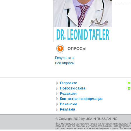
ОПРОСЫ
Результаты
Все опросы
О проекте
Новости сайта
Редакция
Контактная информация
Вакансии
Реклама
© Copyright 2010 by USA IN RUSSIAN INC.
Все материалы, авторские права на которые принадлежат 
ограничений по объему и срокам публикации. Это разрешен
ретрансляции является ссылка на первоисточник. То же от
должно быть указано при использовании этой иллюстрации