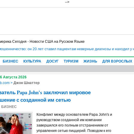
-->
мерика Сегодня - Новости США на Русском Языке
мошенничество: он 20 лет ставил пациентам неверные диагнозы и находил у
БИЗНЕС
КУЛЬТУРА
ДОСУГ
ТУРИЗМ
ЖИЗНЬ
ДЛЯ ВЗРОСЛЫХ
 6 Августа 2026
b.com
>
Джон Шнаттер
атель Papa John's заключил мировое
шение с созданной им сетью
9
БИЗНЕС
Конфликт между основателем Papa John's и
руководством созданной им компании
завершился его полным отстранением от
управления сетью пиццерий. Поводом к его