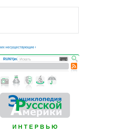
 них несуществующие болезни
●
Трамп отложил введение 50-процентных пошли
RUNYjews
ВЕСТИ ИЗ УКРАИНЫ
И Н Т Е Р В Ь Ю