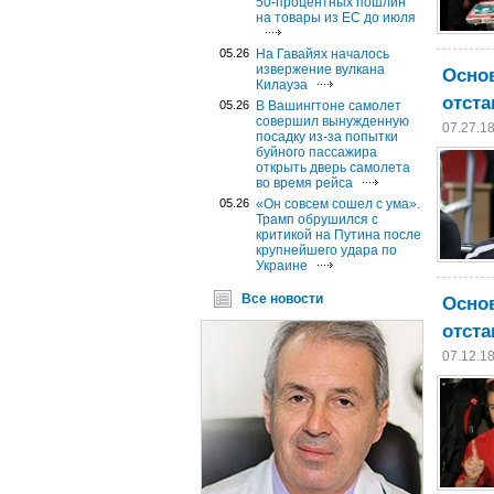
50-процентных пошлин
на товары из ЕС до июля
05.26
На Гавайях началось
Основ
извержение вулкана
Килауэа
отста
05.26
В Вашингтоне самолет
совершил вынужденную
07.27.1
посадку из-за попытки
буйного пассажира
открыть дверь самолета
во время рейса
05.26
«Он совсем сошел с ума».
Трамп обрушился с
критикой на Путина после
крупнейшего удара по
Украине
Основ
Все новости
отста
07.12.1