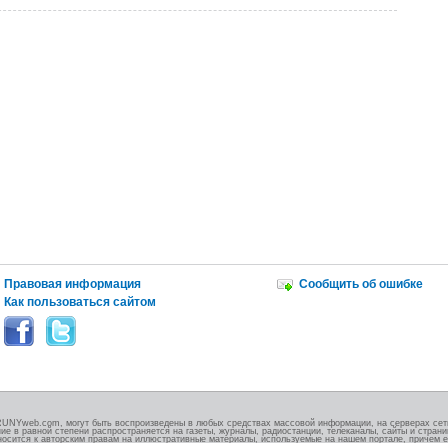
Правовая информация
Сообщить об ошибке
Как пользоваться сайтом
RUNYweb.com, могут быть воспроизведены в любых средствах массовой информации, на серверах сети
ие в равной степени распространяется на газеты, журналы, радиостанции, телеканалы, сайты и стран
носится к авторским правам на иллюстративные материалы, используемые на нашем портале, причем е
.