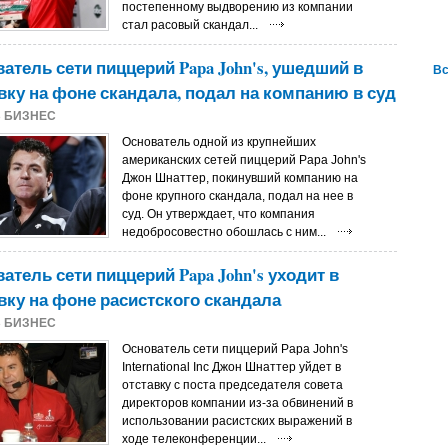
постепенному выдворению из компании
стал расовый скандал...
атель сети пиццерий Papa John's, ушедший в
Вс
вку на фоне скандала, подал на компанию в суд
8
БИЗНЕС
Основатель одной из крупнейших
американских сетей пиццерий Papa John's
Джон Шнаттер, покинувший компанию на
фоне крупного скандала, подал на нее в
суд. Он утверждает, что компания
недобросовестно обошлась с ним...
атель сети пиццерий Papa John's уходит в
вку на фоне расистского скандала
8
БИЗНЕС
Основатель сети пиццерий Papa John's
International Inc Джон Шнаттер уйдет в
отставку с поста председателя совета
директоров компании из-за обвинений в
использовании расистских выражений в
ходе телеконференции...