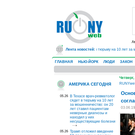
А
В Техасе врач-ревматолог сядет в тюрьму на 10 лет за 
Лента новостей:
ГЛАВНАЯ
НЬЮ-ЙОРК
ЛЮДИ
ЗАКОН
Четверг,
RUNYwe
АМЕРИКА СЕГОДНЯ
Основ
05.26
В Техасе врач-ревматолог
согла
сядет в тюрьму на 10 лет
за мошенничество: он 20
03.06.1
лет ставил пациентам
неверные диагнозы и
находил у них
несуществующие болезни
05.26
Трамп отложил введение