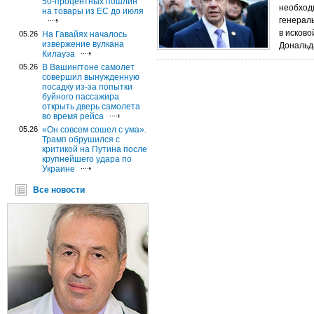
50-процентных пошлин
необход
на товары из ЕС до июля
генерал
в исков
05.26
На Гавайях началось
извержение вулкана
Дональд
Килауэа
05.26
В Вашингтоне самолет
совершил вынужденную
посадку из-за попытки
буйного пассажира
открыть дверь самолета
во время рейса
05.26
«Он совсем сошел с ума».
Трамп обрушился с
критикой на Путина после
крупнейшего удара по
Украине
Все новости