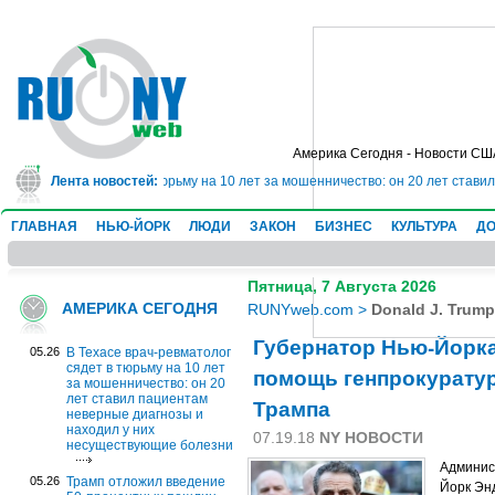
Америка Сегодня - Новости СШ
ач-ревматолог сядет в тюрьму на 10 лет за мошенничество: он 20 лет стави
Лента новостей:
ГЛАВНАЯ
НЬЮ-ЙОРК
ЛЮДИ
ЗАКОН
БИЗНЕС
КУЛЬТУРА
ДО
Пятница, 7 Августа 2026
АМЕРИКА СЕГОДНЯ
RUNYweb.com
>
Donald J. Trum
Губернатор Нью-Йорка
05.26
В Техасе врач-ревматолог
сядет в тюрьму на 10 лет
помощь генпрокуратур
за мошенничество: он 20
лет ставил пациентам
Трампа
неверные диагнозы и
находил у них
07.19.18
NY НОВОСТИ
несуществующие болезни
Админис
05.26
Трамп отложил введение
Йорк Эн