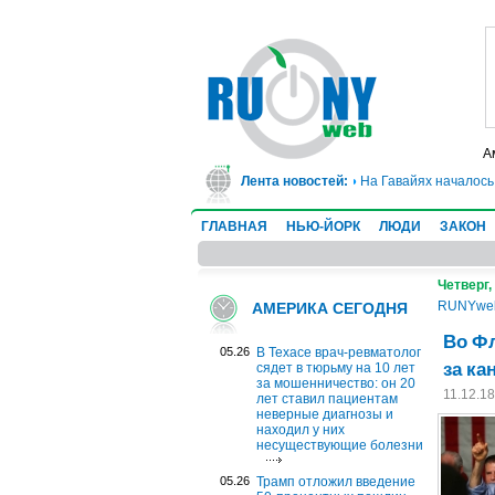
А
ие 50-процентных пошлин на товары из ЕС до июля
Лента новостей:
●
На Гавайях началось 
ГЛАВНАЯ
НЬЮ-ЙОРК
ЛЮДИ
ЗАКОН
Четверг,
RUNYwe
АМЕРИКА СЕГОДНЯ
Во Фл
05.26
В Техасе врач-ревматолог
за ка
сядет в тюрьму на 10 лет
за мошенничество: он 20
11.12.1
лет ставил пациентам
неверные диагнозы и
находил у них
несуществующие болезни
05.26
Трамп отложил введение