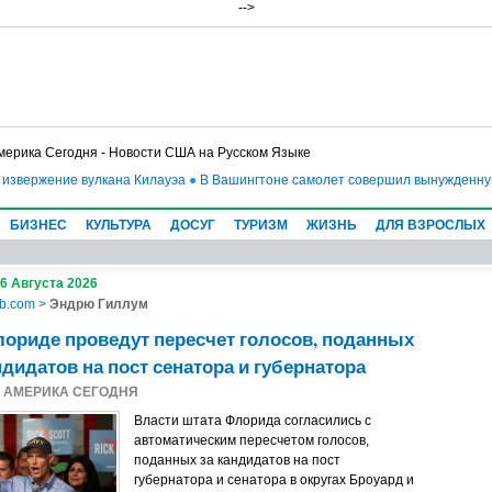
-->
мерика Сегодня - Новости США на Русском Языке
извержение вулкана Килауэа
●
В Вашингтоне самолет совершил вынужденную п
БИЗНЕС
КУЛЬТУРА
ДОСУГ
ТУРИЗМ
ЖИЗНЬ
ДЛЯ ВЗРОСЛЫХ
 6 Августа 2026
b.com
>
Эндрю Гиллум
ориде проведут пересчет голосов, поданных
ндидатов на пост сенатора и губернатора
8
АМЕРИКА СЕГОДНЯ
Власти штата Флорида согласились с
автоматическим пересчетом голосов,
поданных за кандидатов на пост
губернатора и сенатора в округах Броуард и