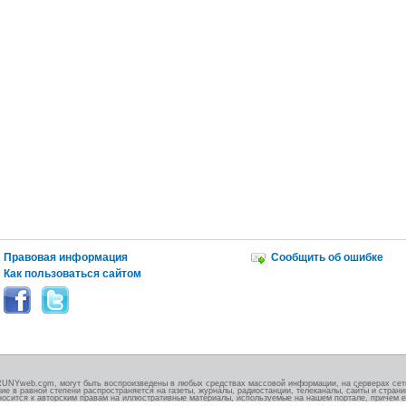
Правовая информация
Сообщить об ошибке
Как пользоваться сайтом
RUNYweb.com, могут быть воспроизведены в любых средствах массовой информации, на серверах сети
ие в равной степени распространяется на газеты, журналы, радиостанции, телеканалы, сайты и стран
носится к авторским правам на иллюстративные материалы, используемые на нашем портале, причем е
.