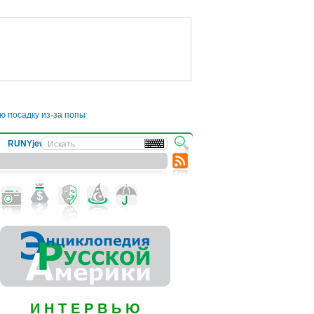
осадку из-за попытки буйного пассажира открыть дверь самолета во время 
RUNYjews
ВЕСТИ ИЗ УКРАИНЫ
И Н Т Е Р В Ь Ю