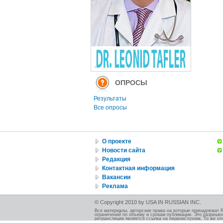
ОПРОСЫ
Результаты
Все опросы
О проекте
Новости сайта
Редакция
Контактная информация
Вакансии
Реклама
© Copyright 2010 by USA IN RUSSIAN INC.
Все материалы, авторские права на которые принадлежат 
ограничений по объему и срокам публикации. Это разрешен
ретрансляции является ссылка на первоисточник. То же от
должно быть указано при использовании этой иллюстрации