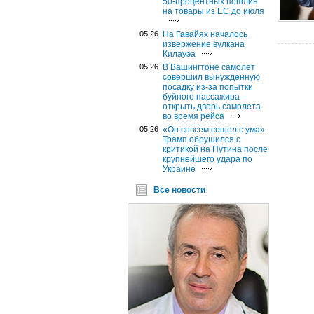
50-процентных пошлин
на товары из ЕС до июля
05.26
На Гавайях началось
извержение вулкана
Килауэа
05.26
В Вашингтоне самолет
совершил вынужденную
посадку из-за попытки
буйного пассажира
открыть дверь самолета
во время рейса
05.26
«Он совсем сошел с ума».
Трамп обрушился с
критикой на Путина после
крупнейшего удара по
Украине
Все новости