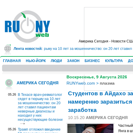
Америка Сегодня - Новости СШ
ч-ревматолог сядет в тюрьму на 10 лет за мошенничество: он 20 лет ставил
Лента новостей:
ГЛАВНАЯ
НЬЮ-ЙОРК
ЛЮДИ
ЗАКОН
БИЗНЕС
КУЛЬТУРА
ДО
Воскресенье, 9 Августа 2026
АМЕРИКА СЕГОДНЯ
RUNYweb.com
>
плазма
Студентов в Айдахо з
05.26
В Техасе врач-ревматолог
сядет в тюрьму на 10 лет
намеренно заразиться
за мошенничество: он 20
лет ставил пациентам
заработка
неверные диагнозы и
находил у них
10.15.20
АМЕРИКА СЕГОДНЯ
несуществующие болезни
Частный
05.26
Трамп отложил введение
Янга в 