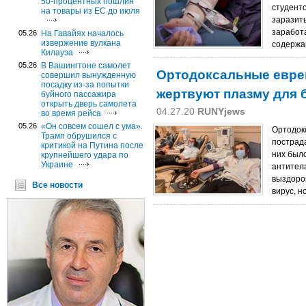
50-процентных пошлин
студент
на товары из ЕС до июля
заразит
заработа
05.26
На Гавайях началось
извержение вулкана
содержа
Килауэа
05.26
В Вашингтоне самолет
Ортодоксальные евре
совершил вынужденную
посадку из-за попытки
жертвуют плазму для б
буйного пассажира
открыть дверь самолета
04.27.20
RUNYjews
во время рейса
05.26
«Он совсем сошел с ума».
Ортодок
Трамп обрушился с
пострада
критикой на Путина после
них был
крупнейшего удара по
Украине
антител
выздоров
Все новости
вирус, н