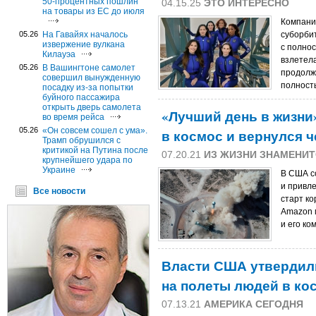
50-процентных пошлин
04.15.25
ЭТО ИНТЕРЕСНО
на товары из ЕС до июля
Компания
05.26
На Гавайях началось
суборби
извержение вулкана
с полно
Килауэа
взлетела
05.26
В Вашингтоне самолет
продолж
совершил вынужденную
полност
посадку из-за попытки
буйного пассажира
открыть дверь самолета
«Лучший день в жизни
во время рейса
05.26
«Он совсем сошел с ума».
в космос и вернулся ч
Трамп обрушился с
критикой на Путина после
07.20.21
ИЗ ЖИЗНИ ЗНАМЕНИ
крупнейшего удара по
Украине
В США с
и привле
Все новости
старт к
Amazon 
и его ко
Власти США утвердили
на полеты людей в ко
07.13.21
АМЕРИКА СЕГОДНЯ