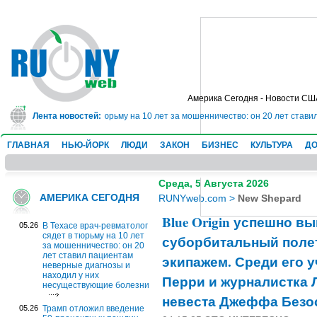
Америка Сегодня - Новости СШ
ач-ревматолог сядет в тюрьму на 10 лет за мошенничество: он 20 лет стави
Лента новостей:
ГЛАВНАЯ
НЬЮ-ЙОРК
ЛЮДИ
ЗАКОН
БИЗНЕС
КУЛЬТУРА
ДО
Среда, 5 Августа 2026
АМЕРИКА СЕГОДНЯ
RUNYweb.com
>
New Shepard
Blue Origin успешно в
05.26
В Техасе врач-ревматолог
сядет в тюрьму на 10 лет
суборбитальный поле
за мошенничество: он 20
лет ставил пациентам
экипажем. Среди его 
неверные диагнозы и
находил у них
Перри и журналистка 
несуществующие болезни
невеста Джеффа Безо
05.26
Трамп отложил введение