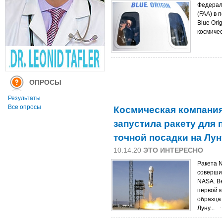
Федерал
(FAA) в
Blue Ori
космичес
ОПРОСЫ
Результаты
Космическая компани
Все опросы
запустила ракету для
точной посадки на Лун
10.14.20
ЭТО ИНТЕРЕСНО
Ракета N
соверши
NASA. В
первой 
образца
Луну...