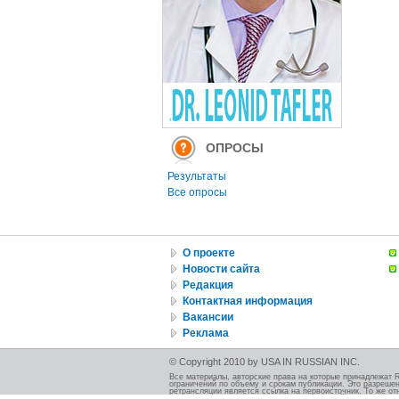
ОПРОСЫ
Результаты
Все опросы
О проекте
Новости сайта
Редакция
Контактная информация
Вакансии
Реклама
© Copyright 2010 by USA IN RUSSIAN INC.
Все материалы, авторские права на которые принадлежат 
ограничений по объему и срокам публикации. Это разрешен
ретрансляции является ссылка на первоисточник. То же от
должно быть указано при использовании этой иллюстрации