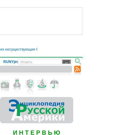
них несуществующие болезни
●
Трамп отложил введение 50-процентных пошлин
RUNYjews
ВЕСТИ ИЗ УКРАИНЫ
И Н Т Е Р В Ь Ю