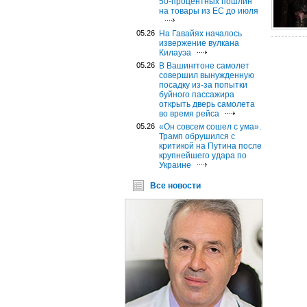
50-процентных пошлин
на товары из ЕС до июля
05.26
На Гавайях началось
извержение вулкана
Килауэа
05.26
В Вашингтоне самолет
совершил вынужденную
посадку из-за попытки
буйного пассажира
открыть дверь самолета
во время рейса
05.26
«Он совсем сошел с ума».
Трамп обрушился с
критикой на Путина после
крупнейшего удара по
Украине
Все новости