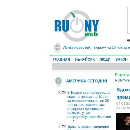
А
В Техасе врач-ревматолог сядет в тюрьму на 10 лет за 
Лента новостей:
ГЛАВНАЯ
НЬЮ-ЙОРК
ЛЮДИ
ЗАКОН
Пятница,
RUNYwe
АМЕРИКА СЕГОДНЯ
Вдохн
05.26
В Техасе врач-ревматолог
премь
сядет в тюрьму на 10 лет
за мошенничество: он 20
04.01.2
лет ставил пациентам
Автор: А
неверные диагнозы и
находил у них
несуществующие болезни
05.26
Трамп отложил введение