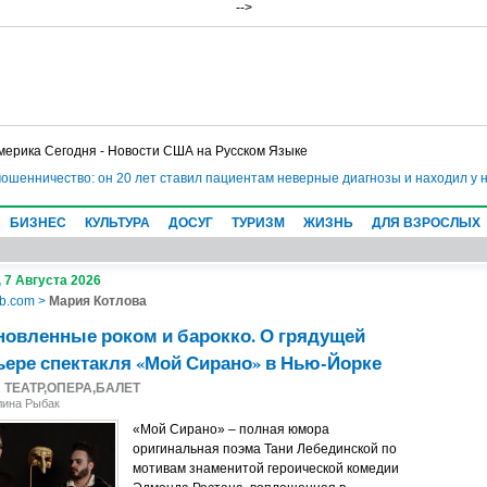
-->
мерика Сегодня - Новости США на Русском Языке
мошенничество: он 20 лет ставил пациентам неверные диагнозы и находил у 
БИЗНЕС
КУЛЬТУРА
ДОСУГ
ТУРИЗМ
ЖИЗНЬ
ДЛЯ ВЗРОСЛЫХ
 7 Августа 2026
b.com
>
Мария Котлова
овленные роком и барокко. О грядущей
ере спектакля «Мой Сирано» в Нью-Йорке
1
ТЕАТР,ОПЕРА,БАЛЕТ
лина Рыбак
«Мой Сирано» – полная юмора
оригинальная поэма Тани Лебединской по
мотивам знаменитой героической комедии