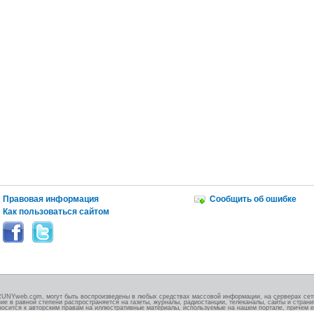
Правовая информация
Сообщить об ошибке
Как пользоваться сайтом
RUNYweb.com, могут быть воспроизведены в любых средствах массовой информации, на серверах сети
ие в равной степени распространяется на газеты, журналы, радиостанции, телеканалы, сайты и стран
носится к авторским правам на иллюстративные материалы, используемые на нашем портале, причем е
.