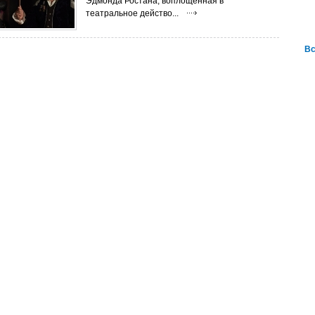
Эдмонда Ростана, воплощенная в
театральное действо...
Вс