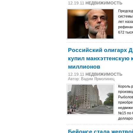
12.19.11
НЕДВИЖИМОСТЬ
Председ
системы
лет наза
рефинан
672 тыс
Российский олигарх 
купил манхэттенскую к
миллионов
12.19.11
НЕДВИЖИМОСТЬ
Автор: Вадим Ярмолинец
Король 
произво
Рыболов
приобре
недвижим
№15 по 
долларо
Бейонсе стала жертво