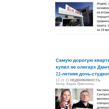
Индекс,
незавер
на втор
текущего
сравнени
пункта, 
за 19 м
Самую дорогую кварти
купил не олигарх Дми
22-летняя дочь-студен
12.21.11
НЕДВИЖИМОСТЬ
Автор: Вадим Ярмолинец
Как оказ
Сентрал
миллион
олигарх
дочерью