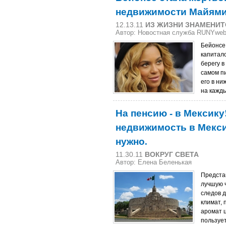
недвижимости Майям
12.13.11
ИЗ ЖИЗНИ ЗНАМЕНИТ
Автор: Новостная служба RUNYwe
Бейонсе
капитал
берегу в
самом п
его в ни
на кажд
На пенсию - в Мексику
недвижимость в Мексик
нужно.
11.30.11
ВОКРУГ СВЕТА
Автор: Елена Беленькая
Представ
лучшую ч
следов 
климат, 
аромат ц
пользуе