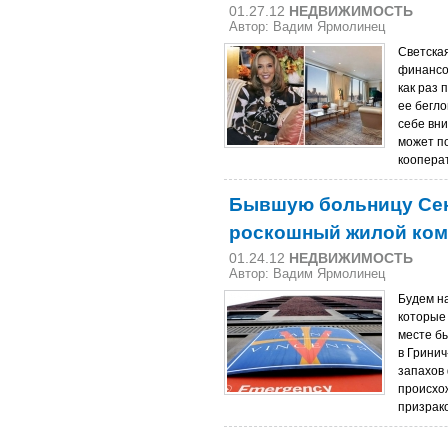
01.27.12
НЕДВИЖИМОСТЬ
Автор: Вадим Ярмолинец
Светска
финансо
как раз 
ее бегло
себе вни
может п
коопера
Бывшую больницу Сен
роскошный жилой ком
01.24.12
НЕДВИЖИМОСТЬ
Автор: Вадим Ярмолинец
Будем н
которые
месте б
в Гринич
запахов
происхо
призрак