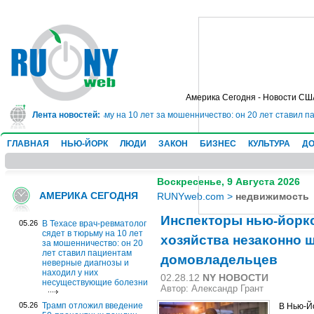
Америка Сегодня - Новости СШ
атолог сядет в тюрьму на 10 лет за мошенничество: он 20 лет ставил пацие
Лента новостей:
ГЛАВНАЯ
НЬЮ-ЙОРК
ЛЮДИ
ЗАКОН
БИЗНЕС
КУЛЬТУРА
ДО
Воскресенье, 9 Августа 2026
АМЕРИКА СЕГОДНЯ
RUNYweb.com
>
недвижимость
Инспекторы нью-йорк
05.26
В Техасе врач-ревматолог
сядет в тюрьму на 10 лет
хозяйства незаконно
за мошенничество: он 20
лет ставил пациентам
домовладельцев
неверные диагнозы и
находил у них
02.28.12
NY НОВОСТИ
несуществующие болезни
Автор:
Александр Грант
05.26
Трамп отложил введение
В Нью-Й