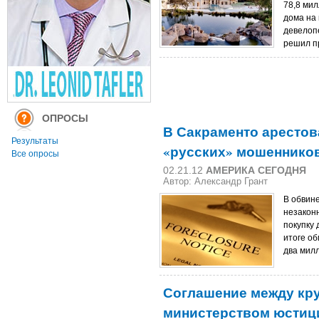
78,8 ми
дома на
девелоп
решил п
ОПРОСЫ
В Сакраменто арестов
Результаты
«русских» мошенников
Все опросы
02.21.12
АМЕРИКА СЕГОДНЯ
Автор:
Александр Грант
В обвин
незаконн
покупку 
итоге о
два мил
Соглашение между кр
министерством юстиц