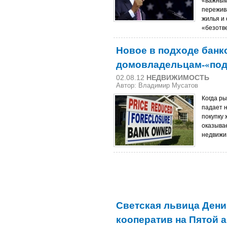
«важным
пережив
жилья и
«безотв
Новое в подходе банк
домовладельцам-«по
02.08.12
НЕДВИЖИМОСТЬ
Автор: Владимир Мусатов
Когда р
падает н
покупку 
оказывае
недвижим
Светская львица Дени
кооператив на Пятой 