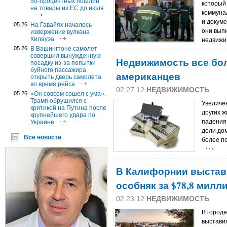
50-процентных пошлин
который
на товары из ЕС до июля
коммуна
и докуме
05.26
На Гавайях началось
они вып
извержение вулкана
Килауэа
недвижи
05.26
В Вашингтоне самолет
совершил вынужденную
Недвижимость все бо
посадку из-за попытки
буйного пассажира
американцев
открыть дверь самолета
во время рейса
02.27.12
НЕДВИЖИМОСТЬ
05.26
«Он совсем сошел с ума».
Трамп обрушился с
Увеличен
критикой на Путина после
других 
крупнейшего удара по
падения
Украине
доли до
Все новости
более п
В Калифорнии выстав
особняк за $78,8 милл
02.23.12
НЕДВИЖИМОСТЬ
В город
выстави