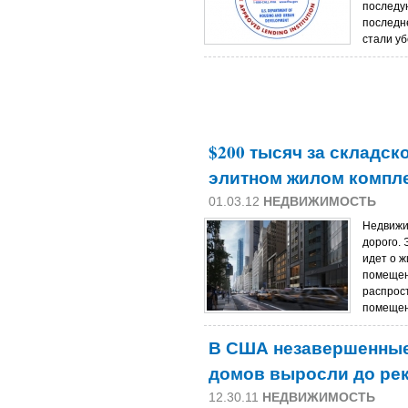
последу
последн
стали у
$200 тысяч за складск
элитном жилом компл
01.03.12
НЕДВИЖИМОСТЬ
Недвижи
дорого. 
идет о 
помещен
распрост
помеще
В США незавершенные
домов выросли до ре
12.30.11
НЕДВИЖИМОСТЬ