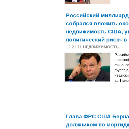
Российский миллиард
собрался вложить око
недвижимость США, ук
политический риск» в
12.21.11
НЕДВИЖИМОСТЬ
Российс
основно
финансо
групп", 
недвижи
до 1 мл
Глава ФРС США Берна
должником по моргид