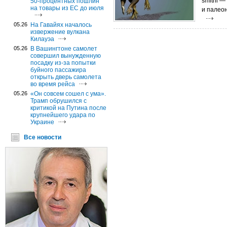
smithi —
50-процентных пошлин
на товары из ЕС до июля
и палео
05.26
На Гавайях началось
извержение вулкана
Килауэа
05.26
В Вашингтоне самолет
совершил вынужденную
посадку из-за попытки
буйного пассажира
открыть дверь самолета
во время рейса
05.26
«Он совсем сошел с ума».
Трамп обрушился с
критикой на Путина после
крупнейшего удара по
Украине
Все новости