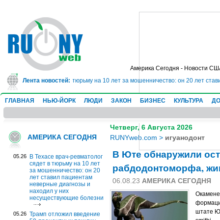
Америка Сегодня - Новости СШ
врач-ревматолог сядет в тюрьму на 10 лет за мошенничество: он 20 лет ста
Лента новостей:
ГЛАВНАЯ
НЬЮ-ЙОРК
ЛЮДИ
ЗАКОН
БИЗНЕС
КУЛЬТУРА
ДО
Четверг, 6 Августа 2026
АМЕРИКА СЕГОДНЯ
RUNYweb.com
>
игуанодонт
В Юте обнаружили ост
05.26
В Техасе врач-ревматолог
сядет в тюрьму на 10 лет
рабдодонтоморфа, жив
за мошенничество: он 20
лет ставил пациентам
06.08.23
АМЕРИКА СЕГОДНЯ
неверные диагнозы и
находил у них
Окамене
несуществующие болезни
формаци
штате Ют
05.26
Трамп отложил введение