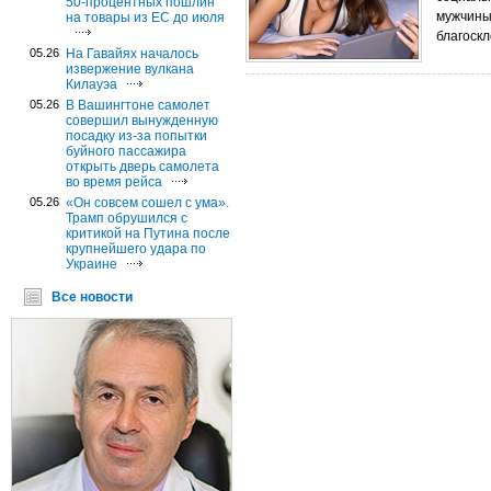
50-процентных пошлин
мужчины
на товары из ЕС до июля
благоск
05.26
На Гавайях началось
извержение вулкана
Килауэа
05.26
В Вашингтоне самолет
совершил вынужденную
посадку из-за попытки
буйного пассажира
открыть дверь самолета
во время рейса
05.26
«Он совсем сошел с ума».
Трамп обрушился с
критикой на Путина после
крупнейшего удара по
Украине
Все новости