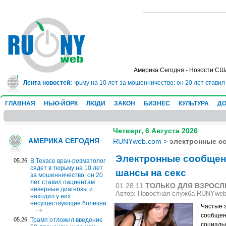
Америка Сегодня - Новости СШ
ач-ревматолог сядет в тюрьму на 10 лет за мошенничество: он 20 лет стави
Лента новостей:
ГЛАВНАЯ
НЬЮ-ЙОРК
ЛЮДИ
ЗАКОН
БИЗНЕС
КУЛЬТУРА
ДО
Четверг, 6 Августа 2026
АМЕРИКА СЕГОДНЯ
RUNYweb.com
>
электронные с
Электронные сообщен
05.26
В Техасе врач-ревматолог
сядет в тюрьму на 10 лет
шансы на секс
за мошенничество: он 20
лет ставил пациентам
01.28.11
ТОЛЬКО ДЛЯ ВЗРОС
неверные диагнозы и
Автор: Новостная служба RUNYwe
находил у них
несуществующие болезни
Частые 
сообщен
05.26
Трамп отложил введение
социаль