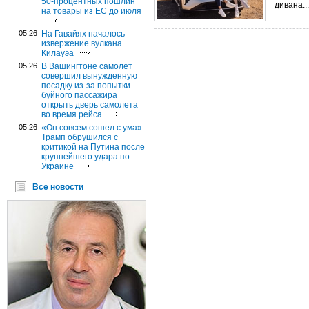
50-процентных пошлин
дивана..
на товары из ЕС до июля
05.26
На Гавайях началось
извержение вулкана
Килауэа
05.26
В Вашингтоне самолет
совершил вынужденную
посадку из-за попытки
буйного пассажира
открыть дверь самолета
во время рейса
05.26
«Он совсем сошел с ума».
Трамп обрушился с
критикой на Путина после
крупнейшего удара по
Украине
Все новости