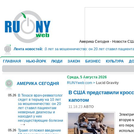
Америка Сегодня - Новости СШ
олог сядет в тюрьму на 10 лет за мошенничество: он 20 лет ставил пациент
Лента новостей:
ГЛАВНАЯ
НЬЮ-ЙОРК
ЛЮДИ
ЗАКОН
БИЗНЕС
КУЛЬТУРА
ДО
Среда, 5 Августа 2026
RUNYweb.com
>
Lucid Gravity
АМЕРИКА СЕГОДНЯ
В США представили кросс
05.26
В Техасе врач-ревматолог
капотом
сядет в тюрьму на 10 лет
за мошенничество: он 20
11.18.23
АВТО
лет ставил пациентам
неверные диагнозы и
Электрич
находил у них
вторую м
несуществующие болезни
его пере
05.26
Трамп отложил введение
использо