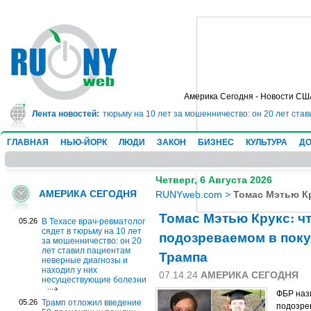
Америка Сегодня - Новости СШ
врач-ревматолог сядет в тюрьму на 10 лет за мошенничество: он 20 лет ста
Лента новостей:
ГЛАВНАЯ
НЬЮ-ЙОРК
ЛЮДИ
ЗАКОН
БИЗНЕС
КУЛЬТУРА
ДО
Четверг, 6 Августа 2026
АМЕРИКА СЕГОДНЯ
RUNYweb.com
>
Томас Мэтью К
Томас Мэтью Крукс: чт
05.26
В Техасе врач-ревматолог
сядет в тюрьму на 10 лет
подозреваемом в пок
за мошенничество: он 20
лет ставил пациентам
Трампа
неверные диагнозы и
находил у них
07.14.24
АМЕРИКА СЕГОДНЯ
несуществующие болезни
ФБР назв
05.26
Трамп отложил введение
подозре