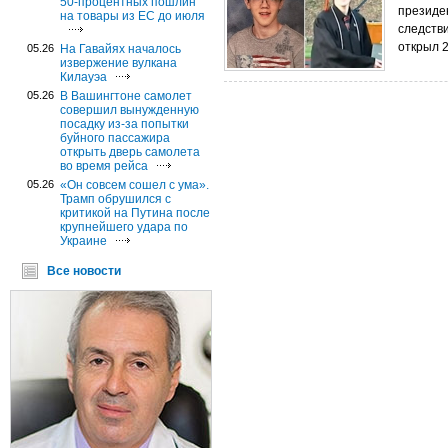
50-процентных пошлин
президе
на товары из ЕС до июля
следстви
открыл 2
05.26
На Гавайях началось
извержение вулкана
Килауэа
05.26
В Вашингтоне самолет
совершил вынужденную
посадку из-за попытки
буйного пассажира
открыть дверь самолета
во время рейса
05.26
«Он совсем сошел с ума».
Трамп обрушился с
критикой на Путина после
крупнейшего удара по
Украине
Все новости