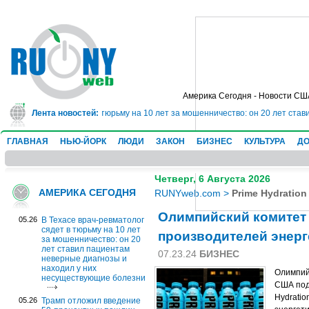
Америка Сегодня - Новости СШ
рач-ревматолог сядет в тюрьму на 10 лет за мошенничество: он 20 лет став
Лента новостей:
ГЛАВНАЯ
НЬЮ-ЙОРК
ЛЮДИ
ЗАКОН
БИЗНЕС
КУЛЬТУРА
ДО
Четверг, 6 Августа 2026
АМЕРИКА СЕГОДНЯ
RUNYweb.com
>
Prime Hydration
Олимпийский комитет 
05.26
В Техасе врач-ревматолог
сядет в тюрьму на 10 лет
производителей энерге
за мошенничество: он 20
лет ставил пациентам
07.23.24
БИЗНЕС
неверные диагнозы и
находил у них
Олимпий
несуществующие болезни
США под
Hydrati
05.26
Трамп отложил введение