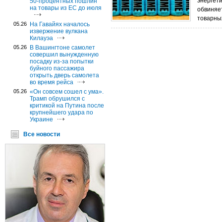
энергети
50-процентных пошлин
на товары из ЕС до июля
обвиняе
товарных
05.26
На Гавайях началось
извержение вулкана
Килауэа
05.26
В Вашингтоне самолет
совершил вынужденную
посадку из-за попытки
буйного пассажира
открыть дверь самолета
во время рейса
05.26
«Он совсем сошел с ума».
Трамп обрушился с
критикой на Путина после
крупнейшего удара по
Украине
Все новости