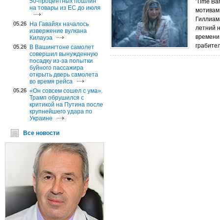
50-процентных пошлин
'Time Ba
на товары из ЕС до июля
мотивам
Гиллиама
05.26
На Гавайях началось
летний н
извержение вулкана
времени
Килауэа
грабител
05.26
В Вашингтоне самолет
совершил вынужденную
посадку из-за попытки
буйного пассажира
открыть дверь самолета
во время рейса
05.26
«Он совсем сошел с ума».
Трамп обрушился с
критикой на Путина после
крупнейшего удара по
Украине
Все новости