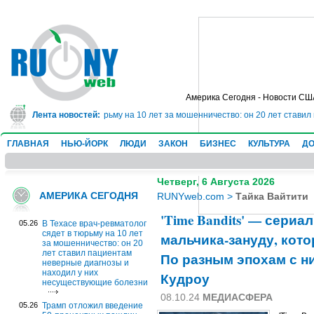
Америка Сегодня - Новости СШ
ч-ревматолог сядет в тюрьму на 10 лет за мошенничество: он 20 лет ставил
Лента новостей:
ГЛАВНАЯ
НЬЮ-ЙОРК
ЛЮДИ
ЗАКОН
БИЗНЕС
КУЛЬТУРА
ДО
Четверг, 6 Августа 2026
АМЕРИКА СЕГОДНЯ
RUNYweb.com
>
Тайка Вайтити
'Time Bandits' — сериа
05.26
В Техасе врач-ревматолог
сядет в тюрьму на 10 лет
мальчика-зануду, кот
за мошенничество: он 20
лет ставил пациентам
По разным эпохам с н
неверные диагнозы и
находил у них
Кудроу
несуществующие болезни
08.10.24
МЕДИАСФЕРА
05.26
Трамп отложил введение