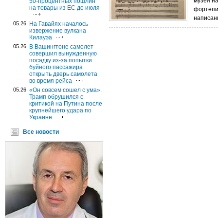
музея н
50-процентных пошлин
на товары из ЕС до июля
фортепи
написан
05.26
На Гавайях началось
извержение вулкана
Килауэа
05.26
В Вашингтоне самолет
совершил вынужденную
посадку из-за попытки
буйного пассажира
открыть дверь самолета
во время рейса
05.26
«Он совсем сошел с ума».
Трамп обрушился с
критикой на Путина после
крупнейшего удара по
Украине
Все новости