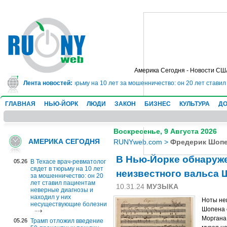
Америка Сегодня - Новости СШ
ач-ревматолог сядет в тюрьму на 10 лет за мошенничество: он 20 лет стави
Лента новостей:
ГЛАВНАЯ
НЬЮ-ЙОРК
ЛЮДИ
ЗАКОН
БИЗНЕС
КУЛЬТУРА
ДО
Воскресенье, 9 Августа 2026
АМЕРИКА СЕГОДНЯ
RUNYweb.com
>
Фредерик Шоп
В Нью-Йорке обнаруже
05.26
В Техасе врач-ревматолог
сядет в тюрьму на 10 лет
неизвестного вальса 
за мошенничество: он 20
лет ставил пациентам
10.31.24
МУЗЫКА
неверные диагнозы и
находил у них
Ноты не
несуществующие болезни
Шопена 
Моргана
05.26
Трамп отложил введение