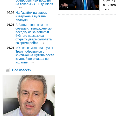
сдвиг в
50-процентных пошлин
на товары из ЕС до июля
активами
05.26
На Гавайях началось
извержение вулкана
Килауэа
05.26
В Вашингтоне самолет
совершил вынужденную
посадку из-за попытки
буйного пассажира
открыть дверь самолета
во время рейса
05.26
«Он совсем сошел с ума».
Трамп обрушился с
критикой на Путина после
крупнейшего удара по
Украине
Все новости