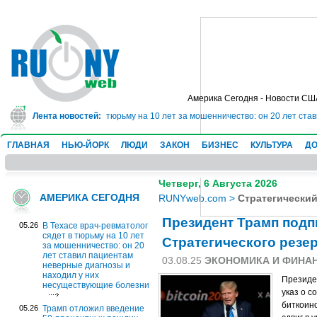
Америка Сегодня - Новости СШ
врач-ревматолог сядет в тюрьму на 10 лет за мошенничество: он 20 лет ста
Лента новостей:
ГЛАВНАЯ
НЬЮ-ЙОРК
ЛЮДИ
ЗАКОН
БИЗНЕС
КУЛЬТУРА
ДО
Четверг, 6 Августа 2026
АМЕРИКА СЕГОДНЯ
RUNYweb.com
>
Стратегический
Президент Трамп подп
05.26
В Техасе врач-ревматолог
сядет в тюрьму на 10 лет
Стратегического резе
за мошенничество: он 20
лет ставил пациентам
03.08.25
ЭКОНОМИКА И ФИНА
неверные диагнозы и
находил у них
Президе
несуществующие болезни
указ о с
биткоин
05.26
Трамп отложил введение