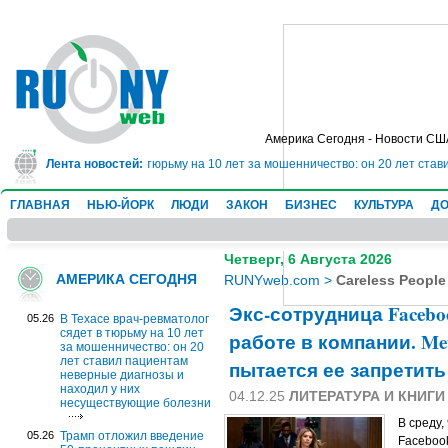
Америка Сегодня - Новости СШ
рач-ревматолог сядет в тюрьму на 10 лет за мошенничество: он 20 лет став
Лента новостей:
ГЛАВНАЯ
НЬЮ-ЙОРК
ЛЮДИ
ЗАКОН
БИЗНЕС
КУЛЬТУРА
ДО
Четверг, 6 Августа 2026
АМЕРИКА СЕГОДНЯ
RUNYweb.com
>
Careless People
Экс-сотрудница Facebo
05.26
В Техасе врач-ревматолог
сядет в тюрьму на 10 лет
работе в компании. M
за мошенничество: он 20
лет ставил пациентам
пытается ее запретить
неверные диагнозы и
находил у них
04.12.25
ЛИТЕРАТУРА И КНИГИ
несуществующие болезни
В среду,
05.26
Трамп отложил введение
Facebook