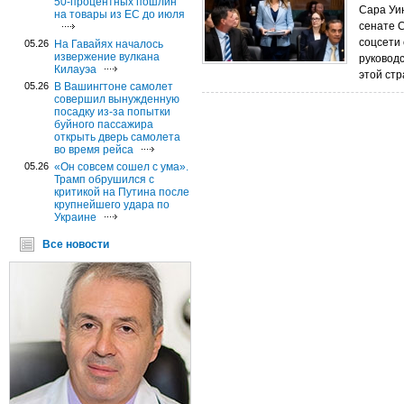
50-процентных пошлин
Сара Уи
на товары из ЕС до июля
сенате 
соцсети 
05.26
На Гавайях началось
извержение вулкана
руководс
Килауэа
этой стр
05.26
В Вашингтоне самолет
совершил вынужденную
посадку из-за попытки
буйного пассажира
открыть дверь самолета
во время рейса
05.26
«Он совсем сошел с ума».
Трамп обрушился с
критикой на Путина после
крупнейшего удара по
Украине
Все новости