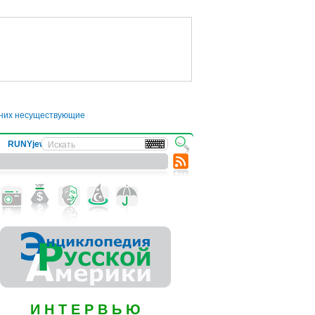
 них несуществующие болезни
●
Трамп отложил введение 50-процентных пошли
RUNYjews
ВЕСТИ ИЗ УКРАИНЫ
И Н Т Е Р В Ь Ю