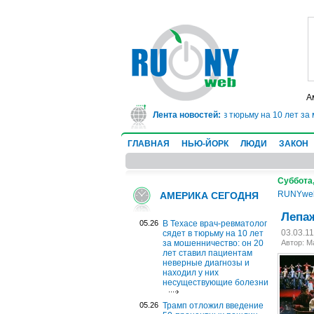
А
В Техасе врач-ревматолог сядет в тюрьму на 10 лет за
Лента новостей:
ГЛАВНАЯ
НЬЮ-ЙОРК
ЛЮДИ
ЗАКОН
Суббота,
RUNYwe
АМЕРИКА СЕГОДНЯ
Лепаж
05.26
В Техасе врач-ревматолог
03.03.1
сядет в тюрьму на 10 лет
за мошенничество: он 20
Автор: М
лет ставил пациентам
неверные диагнозы и
находил у них
несуществующие болезни
05.26
Трамп отложил введение