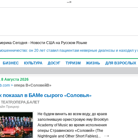
-->
мерика Сегодня - Новости США на Русском Языке
 мошенничество: он 20 лет ставил пациентам неверные диагнозы и находил у
БИЗНЕС
КУЛЬТУРА
ДОСУГ
ТУРИЗМ
ЖИЗНЬ
ДЛЯ ВЗРОСЛЫХ
 8 Августа 2026
b.com
>
опера В«СоловейВ»
 показал в БАМе сырого «Соловья»
1
ТЕАТР,ОПЕРА,БАЛЕТ
айя Прицкер
Не будем винить во всем воду, до краев
заполнившую оркестровую яму Brooklyn
Academy of Music во время исполнения
оперы Стравинского «Соловей» (The
Nightingale and Other Short Fables)...