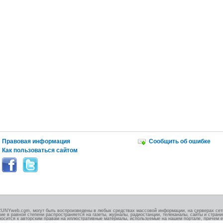
Правовая информация
Сообщить об ошибке
Как пользоваться сайтом
RUNYweb.com, могут быть воспроизведены в любых средствах массовой информации, на серверах сети
ие в равной степени распространяется на газеты, журналы, радиостанции, телеканалы, сайты и стран
носится к авторским правам на иллюстративные материалы, используемые на нашем портале, причем е
.