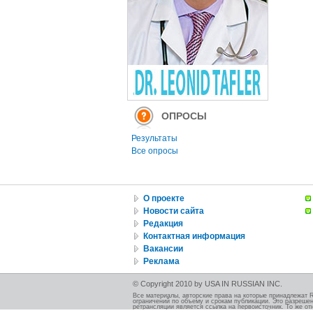
ОПРОСЫ
Результаты
Все опросы
О проекте
Новости сайта
Редакция
Контактная информация
Вакансии
Реклама
© Copyright 2010 by USA IN RUSSIAN INC.
Все материалы, авторские права на которые принадлежат 
ограничений по объему и срокам публикации. Это разрешен
ретрансляции является ссылка на первоисточник. То же от
должно быть указано при использовании этой иллюстрации