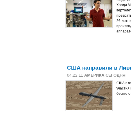
Хорди М
вертолет
преврат
26-летни
произво
аппарат
США направили в Лив
04.22.11
АМЕРИКА СЕГОДНЯ
США в че
участия 
беспило