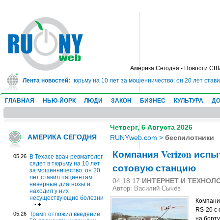
Америка Сегодня - Новости СШ
рач-ревматолог сядет в тюрьму на 10 лет за мошенничество: он 20 лет став
Лента новостей:
ГЛАВНАЯ
НЬЮ-ЙОРК
ЛЮДИ
ЗАКОН
БИЗНЕС
КУЛЬТУРА
ДО
Четверг, 6 Августа 2026
АМЕРИКА СЕГОДНЯ
RUNYweb.com
>
беспилотники
Компания Verizon исп
05.26
В Техасе врач-ревматолог
сядет в тюрьму на 10 лет
сотовую станцию
за мошенничество: он 20
лет ставил пациентам
04.18.17
ИНТЕРНЕТ И ТЕХНОЛ
неверные диагнозы и
Автор: Василий Сычёв
находил у них
несуществующие болезни
Компани
RS-20 с
05.26
Трамп отложил введение
на борту