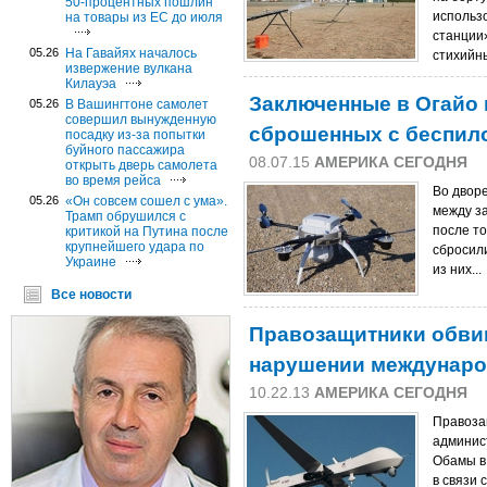
50-процентных пошлин
использ
на товары из ЕС до июля
станции
05.26
На Гавайях началось
стихийны
извержение вулкана
Килауэа
Заключенные в Огайо 
05.26
В Вашингтоне самолет
совершил вынужденную
сброшенных с беспило
посадку из-за попытки
буйного пассажира
08.07.15
АМЕРИКА СЕГОДНЯ
открыть дверь самолета
во время рейса
Во двор
05.26
«Он совсем сошел с ума».
между з
Трамп обрушился с
после то
критикой на Путина после
крупнейшего удара по
сбросил
Украине
из них...
Все новости
Правозащитники обви
нарушении междунаро
10.22.13
АМЕРИКА СЕГОДНЯ
Правоза
админис
Обамы в
в связи 