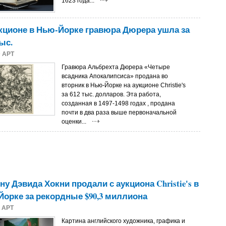
1623 года...
кционе в Нью-Йорке гравюра Дюрера ушла за
тыс.
9
АРТ
Гравюра Альбрехта Дюрера «Четыре
всадника Апокалипсиса» продана во
вторник в Нью-Йорке на аукционе Christie's
за 612 тыс. долларов. Эта работа,
созданная в 1497-1498 годах , продана
почти в два раза выше первоначальной
оценки...
ну Дэвида Хокни продали с аукциона Christie's в
орке за рекордные $90,3 миллиона
8
АРТ
Картина английского художника, графика и