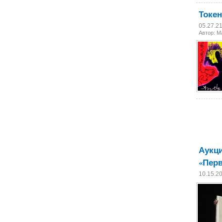
Токен
05.27.2
Автор: М
Аукци
«Перв
10.15.2