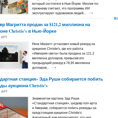
который состоялся в Нью-Йорке. Многие по-
прежнему считают, что программы ИИ
эксплуатируют художников-людей...
Вс
р Магритта продан за $121,2 миллиона на
оне Christie's в Нью-Йорке
4
АРТ
Рене Магритт установил новый рекорд на
аукционе Christie's, где его работа
«Империя света» была продана за 121,2
миллиона долларов, превысив его
предыдущий рекорд в 78,95 миллиона
долларов...
дартная станция» Эда Руши собирается побить
ды аукциона Christie's
4
АРТ
Знаменитая картина Эда Руши
«Стандартная станция», шедевр поп-арта
и Америки, собирается побить рекорды на
предстоящем аукционе Christie's.
Аукционный дом прогнозирует, что она