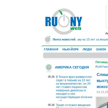
А
В Техасе врач-ревматолог сядет в тюрьму на 10 лет за мошенниче
Лента новостей:
ГЛАВНАЯ
НЬЮ-ЙОРК
ЛЮДИ
ЗАКОН
Пятница,
RUNYwe
АМЕРИКА СЕГОДНЯ
Слишк
05.26
В Техасе врач-ревматолог
высту
сядет в тюрьму на 10 лет
за мошенничество: он 20
исксс
лет ставил пациентам
неверные диагнозы и
03.15.2
находил у них
несуществующие болезни
05.26
Трамп отложил введение