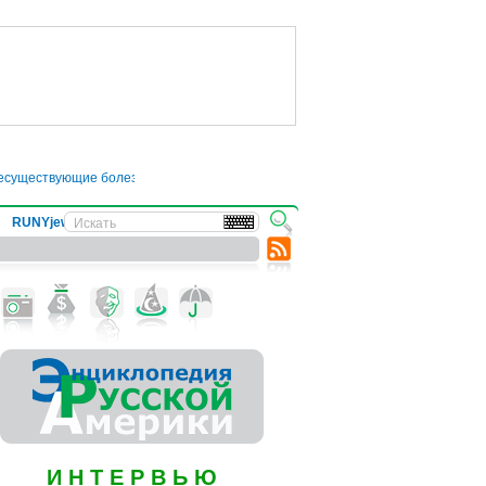
ествующие болезни
●
Трамп отложил введение 50-процентных пошлин на това
RUNYjews
ВЕСТИ ИЗ УКРАИНЫ
И Н Т Е Р В Ь Ю