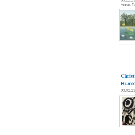
05.22.2
Автор: Т
Chris
Ньюх
03.02.2