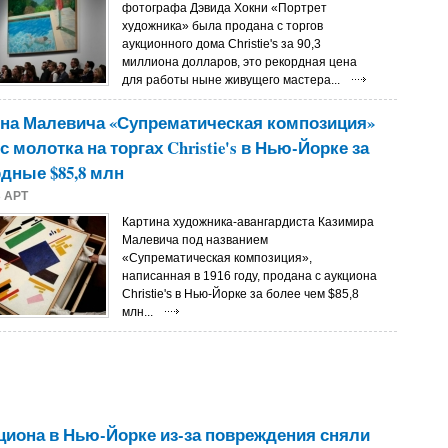
фотографа Дэвида Хокни «Портрет
художника» была продана с торгов
аукционного дома Christie's за 90,3
миллиона долларов, это рекордная цена
для работы ныне живущего мастера...
на Малевича «Супрематическая композиция»
с молотка на торгах Christie's в Нью-Йорке за
дные $85,8 млн
8
АРТ
Картина художника-авангардиста Казимира
Малевича под названием
«Супрематическая композиция»,
написанная в 1916 году, продана с аукциона
Christie's в Нью-Йорке за более чем $85,8
млн...
циона в Нью-Йорке из-за повреждения сняли