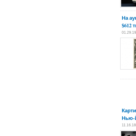
На ау
$612 
01.29.1
Карти
Нью-Й
11.16.1