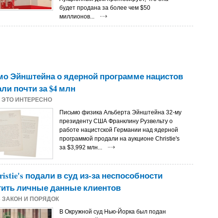
будет продана за более чем $50
миллионов...
о Эйнштейна о ядерной программе нацистов
ли почти за $4 млн
4
ЭТО ИНТЕРЕСНО
Письмо физика Альберта Эйнштейна 32-му
президенту США Франклину Рузвельту о
работе нацистской Германии над ядерной
программой продали на аукционе Christie's
за $3,992 млн...
ristie's подали в суд из-за неспособности
тить личные данные клиентов
4
ЗАКОН И ПОРЯДОК
В Окружной суд Нью-Йорка был подан