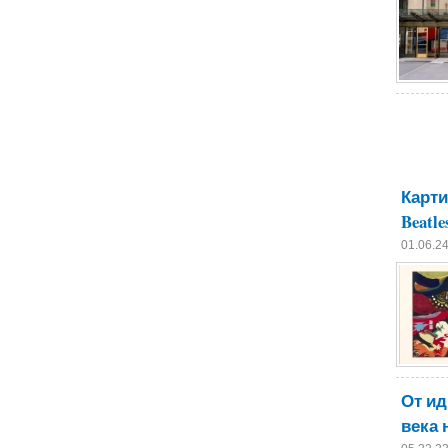
Карти
Beatl
01.06.2
От ид
века 