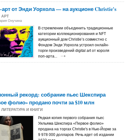
-арт от Энди Уорхола — на аукционе Christie's
1
АРТ
ария Онучина
В стремлении объединить традиционные
категории коллекционирования и NFT
аукционный дом Christie’s совместно с
Фондом Энди Уорхола устроил онлайн-
торги произведений digital art от короля
поп-арта...
онный рекорд: собрание пьес Шекспира
ое фолио» продано почти за $10 млн
0
ЛИТЕРАТУРА И КНИГИ
Редкая копия первого собрания пьес
Уильяма Шекспира «Первое фолио»
продана на торгах Christie's в Нью-Йорке за
9 978 000 долларов. Речь идет об издании