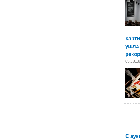
Карти
ушла 
рекор
05.18.1
С аук