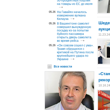
50-процентных пошлин
на товары из ЕС до июля
05.26
На Гавайях началось
извержение вулкана
Килауэа
Шедев
05.26
В Вашингтоне самолет
совершил вынужденную
аукци
посадку из-за попытки
буйного пассажира
11.23.2
открыть дверь самолета
во время рейса
05.26
«Он совсем сошел с ума».
Трамп обрушился с
критикой на Путина после
крупнейшего удара по
Украине
Все новости
«Стан
рекор
10.16.2