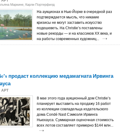
3
АРТ
атьяна Маркине, Карли Портерфилд
На аукционах в Нью-Йорке в очередной раз
подтверждается мысль, что никакие
кризисы не могут заставить искусство
подешеветь. На Christie’s поставлены
новые рекорды — и на классиков ХХ века, и
на работы современных художниц...
tie’s продаст коллекцию медамагната Ирвинга
ауса
3
АРТ
В мае этого года аукционный дом Christie’s
планирует выставить на продажу 16 работ
из коллекции совладельца издательского
дома Condé Nast Сэмюэля Ирвинга
Ньюхауса. Суммарная оценочная стоимость
всех лотов составляет примерно $144 млн...