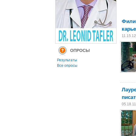
Филип
карь
11.15.1
ОПРОСЫ
Результаты
Все опросы
Лауре
писат
05.18.1