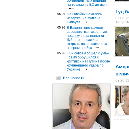
50-процентных пошлин
на товары из ЕС до июля
Гуд б
05.26
На Гавайях началось
извержение вулкана
05.06.1
Килауэа
Автор: В
05.26
В Вашингтоне самолет
совершил вынужденную
посадку из-за попытки
буйного пассажира
открыть дверь самолета
во время рейса
05.26
«Он совсем сошел с ума».
Трамп обрушился с
критикой на Путина после
Амер
крупнейшего удара по
Украине
вели
Все новости
02.28.1