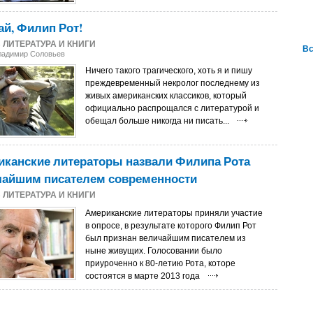
ай, Филип Рот!
3
ЛИТЕРАТУРА И КНИГИ
Вс
ладимир Соловьев
Ничего такого трагического, хоть я и пишу
преждевременный некролог последнему из
живых американских классиков, который
официально распрощался с литературой и
обещал больше никогда ни писать...
иканские литераторы назвали Филипа Рота
чайшим писателем современности
3
ЛИТЕРАТУРА И КНИГИ
Американские литераторы приняли участие
в опросе, в результате которого Филип Рот
был признан величайшим писателем из
ныне живущих. Голосовании было
приуроченно к 80-летию Рота, которе
состоятся в марте 2013 года