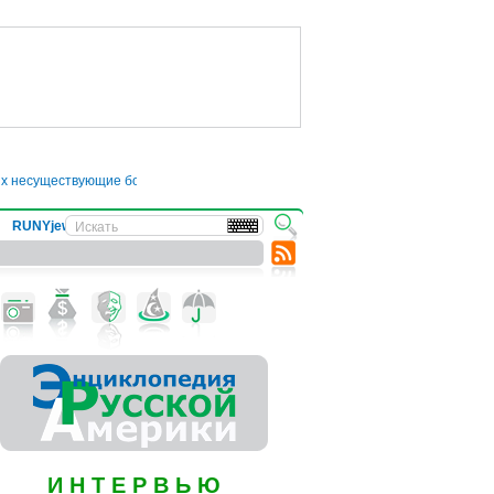
их несуществующие болезни
●
Трамп отложил введение 50-процентных пошлин 
RUNYjews
ВЕСТИ ИЗ УКРАИНЫ
И Н Т Е Р В Ь Ю