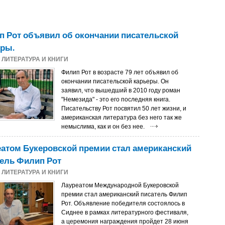
 Рот объявил об окончании писательской
еры.
2
ЛИТЕРАТУРА И КНИГИ
Филип Рот в возрасте 79 лет объявил об
окончании писательской карьеры. Он
заявил, что вышедший в 2010 году роман
"Немезида" - это его последняя книга.
Писательству Рот посвятил 50 лет жизни, и
американская литература без него так же
немыслима, как и он без нее.
атом Букеровской премии стал американский
ель Филип Рот
1
ЛИТЕРАТУРА И КНИГИ
Лауреатом Международной Букеровской
премии стал американский писатель Филип
Рот. Объявление победителя состоялось в
Сиднее в рамках литературного фестиваля,
а церемония награждения пройдет 28 июня