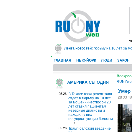
А
В Техасе врач-ревматолог сядет в тюрьму на 10 лет за мо
Лента новостей:
ГЛАВНАЯ
НЬЮ-ЙОРК
ЛЮДИ
ЗАКОН
Воскресе
RUNYwe
АМЕРИКА СЕГОДНЯ
Умер 
05.26
В Техасе врач-ревматолог
05.23.1
сядет в тюрьму на 10 лет
за мошенничество: он 20
лет ставил пациентам
неверные диагнозы и
находил у них
несуществующие болезни
05.26
Трамп отложил введение