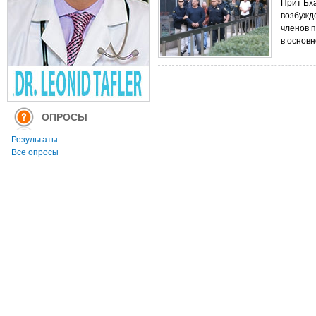
Прит Бх
возбужд
членов 
в основн
ОПРОСЫ
Результаты
Все опросы