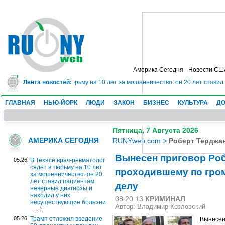
Америка Сегодня - Новости СШ
ч-ревматолог сядет в тюрьму на 10 лет за мошенничество: он 20 лет ставил
Лента новостей:
ГЛАВНАЯ
НЬЮ-ЙОРК
ЛЮДИ
ЗАКОН
БИЗНЕС
КУЛЬТУРА
ДО
Пятница, 7 Августа 2026
АМЕРИКА СЕГОДНЯ
RUNYweb.com
>
Роберт Терджа
Вынесен приговор Роб
05.26
В Техасе врач-ревматолог
сядет в тюрьму на 10 лет
проходившему по гро
за мошенничество: он 20
лет ставил пациентам
делу
неверные диагнозы и
находил у них
08.20.13
КРИМИНАЛ
несуществующие болезни
Автор: Владимир Козловский
05.26
Трамп отложил введение
Вынесен