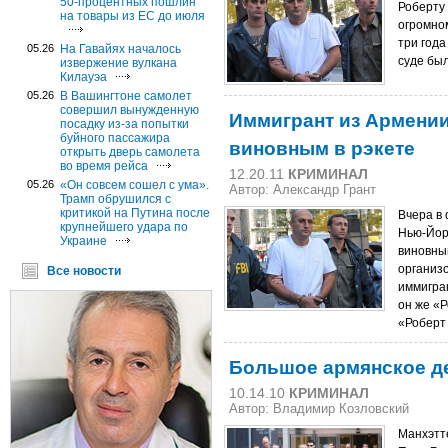
50-процентных пошлин
Роберту
на товары из ЕС до июля
огромно
три год
05.26
На Гавайях началось
суде бы
извержение вулкана
Килауэа
05.26
В Вашингтоне самолет
совершил вынужденную
Иммигрант из Армении
посадку из-за попытки
буйного пассажира
виновным в рэкете
открыть дверь самолета
во время рейса
12.20.11
КРИМИНАЛ
05.26
«Он совсем сошел с ума».
Автор:
Александр Грант
Трамп обрушился с
критикой на Путина после
Вчера в
крупнейшего удара по
Нью-Йор
Украине
виновным
организ
Все новости
иммигра
он же «Р
«Роберт
Большое армянское д
10.14.10
КРИМИНАЛ
Автор: Владимир Козловский
Манхэтт