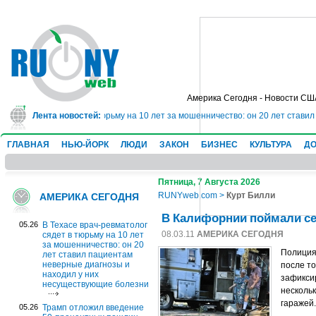
Америка Сегодня - Новости СШ
ач-ревматолог сядет в тюрьму на 10 лет за мошенничество: он 20 лет стави
Лента новостей:
ГЛАВНАЯ
НЬЮ-ЙОРК
ЛЮДИ
ЗАКОН
БИЗНЕС
КУЛЬТУРА
ДО
Пятница, 7 Августа 2026
RUNYweb.com
>
Курт Билли
АМЕРИКА СЕГОДНЯ
В Калифорнии поймали се
05.26
В Техасе врач-ревматолог
08.03.11
АМЕРИКА СЕГОДНЯ
сядет в тюрьму на 10 лет
за мошенничество: он 20
Полиция
лет ставил пациентам
неверные диагнозы и
после то
находил у них
зафикси
несуществующие болезни
несколь
гаражей
05.26
Трамп отложил введение