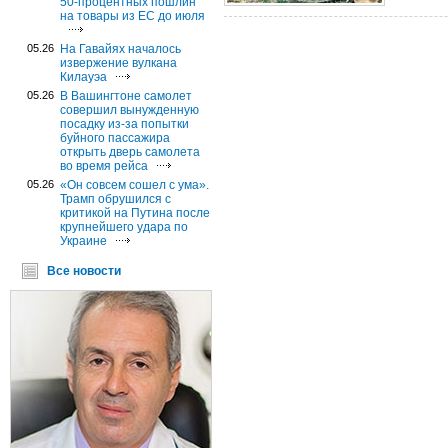
50-процентных пошлин
на товары из ЕС до июля
05.26
На Гавайях началось
извержение вулкана
Килауэа
05.26
В Вашингтоне самолет
совершил вынужденную
посадку из-за попытки
буйного пассажира
открыть дверь самолета
во время рейса
05.26
«Он совсем сошел с ума».
Трамп обрушился с
критикой на Путина после
крупнейшего удара по
Украине
Все новости