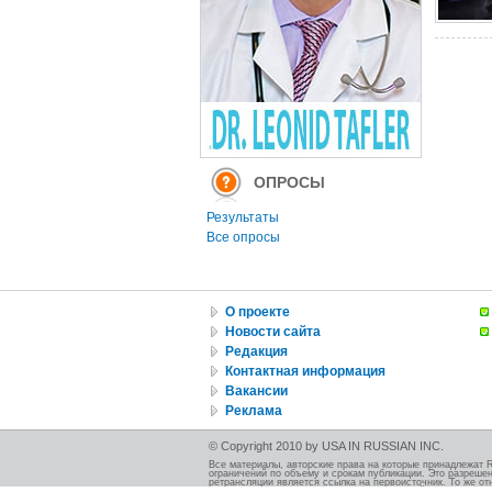
ОПРОСЫ
Результаты
Все опросы
О проекте
Новости сайта
Редакция
Контактная информация
Вакансии
Реклама
© Copyright 2010 by USA IN RUSSIAN INC.
Все материалы, авторские права на которые принадлежат 
ограничений по объему и срокам публикации. Это разрешен
ретрансляции является ссылка на первоисточник. То же от
должно быть указано при использовании этой иллюстрации