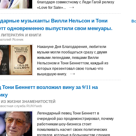
благодаря совместному с Леди Гагой релизу
«Love for Sale»...
ндарные музыканты Вилли Нельсон и Тони
Вс
етт одновременно выпустили свои мемуары.
2
ЛИТЕРАТУРА И КНИГИ
натолий Ясеник
Накануне Дня Благодарения, любители
музыки могли пообщаться сразу с двумя
живыми легендами, певцами Вилли
Нельсоном и Тони Беннеттом, каждый из
которых презентовал свою только что
вышедшую книгу.
 Тони Беннетт возложил вину за 9/11 на
ику
1
ИЗ ЖИЗНИ ЗНАМЕНИТОСТЕЙ
Новостная служба RUNYweb
Легендарный певец Тони Беннетт в
очередной раз продемонстрировал, почему
работникам шоу-бизнеса стоит
помалкивать насчет своих политических
взглядов, которые в большинстве случаев