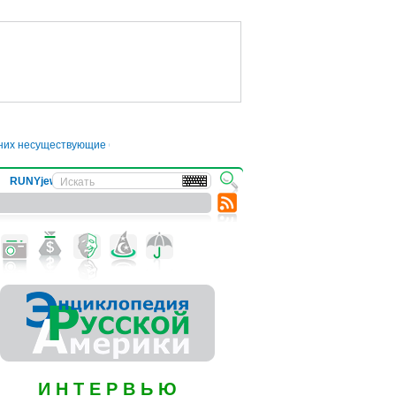
 них несуществующие болезни
●
Трамп отложил введение 50-процентных пошли
RUNYjews
ВЕСТИ ИЗ УКРАИНЫ
И Н Т Е Р В Ь Ю