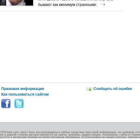
бывают как минимум странными:
Правовая информация
Сообщить об ошибке
Как пользоваться сайтом
RUNYweb.com, могут быть воспроизведены в любых средствах массовой информации, на серверах сети
ие в равной степени распространяется на газеты, журналы, радиостанции, телеканалы, сайты и стран
носится к авторским правам на иллюстративные материалы, используемые на нашем портале, причем е
.