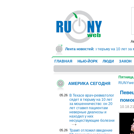
А
В Техасе врач-ревматолог сядет в тюрьму на 10 лет за
Лента новостей:
ГЛАВНАЯ
НЬЮ-ЙОРК
ЛЮДИ
ЗАКОН
Пятница,
RUNYwe
АМЕРИКА СЕГОДНЯ
Певец
05.26
В Техасе врач-ревматолог
помо
сядет в тюрьму на 10 лет
за мошенничество: он 20
10.18.2
лет ставил пациентам
неверные диагнозы и
находил у них
несуществующие болезни
05.26
Трамп отложил введение