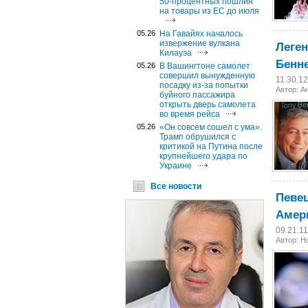
50-процентных пошлин
на товары из ЕС до июля
05.26
На Гавайях началось
Леге
извержение вулкана
Килауэа
Бенн
05.26
В Вашингтоне самолет
совершил вынужденную
11.30.1
посадку из-за попытки
Автор: А
буйного пассажира
открыть дверь самолета
во время рейса
05.26
«Он совсем сошел с ума».
Трамп обрушился с
критикой на Путина после
крупнейшего удара по
Украине
Все новости
Певец
Амер
09.21.1
Автор: 