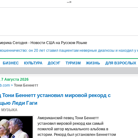
-->
мерика Сегодня - Новости США на Русском Языке
 мошенничество: он 20 лет ставил пациентам неверные диагнозы и находил у
БИЗНЕС
КУЛЬТУРА
ДОСУГ
ТУРИЗМ
ЖИЗНЬ
ДЛЯ ВЗРОСЛЫХ
 7 Августа 2026
b.com
>
Тони Беннетт
 Тони Беннетт установил мировой рекорд с
щью Леди Гаги
1
МУЗЫКА
Aмериканский певец Тони Беннетт
установил мировой рекорд как самый
пожилой автор музыкального альбома в
истории. Рекорд был установлен Беннеттом