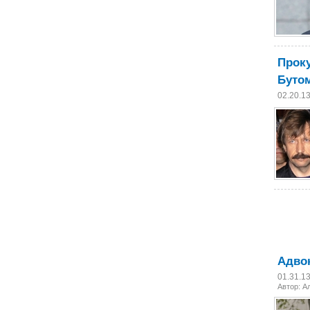
Прок
Буто
02.20.1
Адвок
01.31.1
Автор:
А