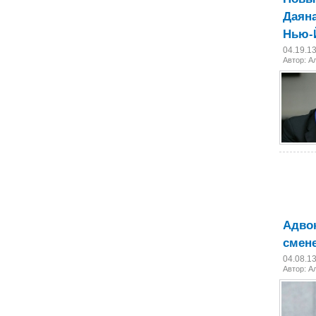
Даян
Нью-
04.19.1
Автор:
А
Адвок
смен
04.08.1
Автор:
А