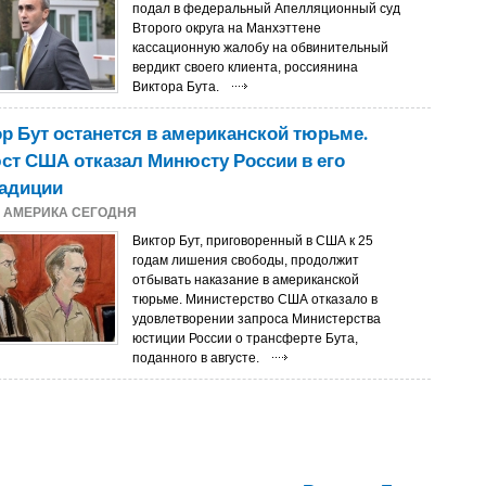
подал в федеральный Апелляционный суд
Второго округа на Манхэттене
кассационную жалобу на обвинительный
вердикт своего клиента, россиянина
Виктора Бута.
р Бут останется в американской тюрьме.
т США отказал Минюсту России в его
радиции
2
АМЕРИКА СЕГОДНЯ
Виктор Бут, приговоренный в США к 25
годам лишения свободы, продолжит
отбывать наказание в американской
тюрьме. Министерство США отказало в
удовлетворении запроса Министерства
юстиции России о трансферте Бута,
поданного в августе.