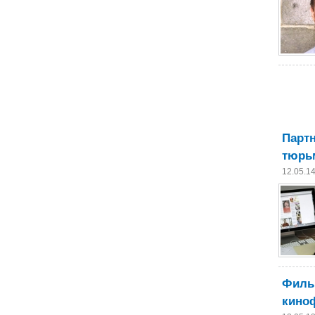
Партн
тюр
12.05.1
Фильм
киноф