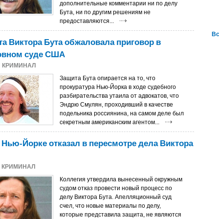
дополнительные комментарии ни по делу
Бута, ни по другим решениям не
предоставляются...
Вс
а Виктора Бута обжаловала приговор в
овном суде США
7
КРИМИНАЛ
Защита Бута опирается на то, что
прокуратура Нью-Йорка в ходе судебного
разбирательства утаила от адвокатов, что
Эндрю Смулян, проходивший в качестве
подельника россиянина, на самом деле был
секретным американским агентом...
 Нью-Йорке отказал в пересмотре дела Виктора
6
КРИМИНАЛ
Коллегия утвердила вынесенный окружным
судом отказ провести новый процесс по
делу Виктора Бута. Апелляционный суд
счел, что новые материалы по делу,
которые представила защита, не являются