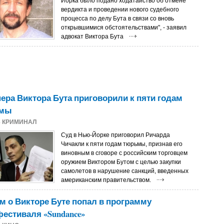
Йорка было подано ходатайство об отмене
вердикта и проведении нового судебного
процесса по делу Бута в связи со вновь
открывшимися обстоятельствами", - заявил
адвокат Виктора Бута
ера Виктора Бута приговорили к пяти годам
ьмы
4
КРИМИНАЛ
Суд в Нью-Йорке приговорил Ричарда
Чичакли к пяти годам тюрьмы, признав его
виновным в сговоре с российским торговцем
оружием Виктором Бутом с целью закупки
самолетов в нарушение санкций, введенных
американским правительством.
 о Викторе Буте попал в программу
естиваля «Sundance»