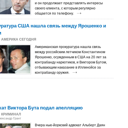
и он продолжает представлять интересы
своего клиента, с которым регулярно
общается по телефону.
уратура США нашла связь между Ярошенко и
м
3
АМЕРИКА СЕГОДНЯ
Американская прокуратура нашла связь
между российским летчиком Константином
Ярошенко, осужденным в США на 20 лет за
контрабанду наркотиков, и Виктором Бутом,
отбывающим наказание в Иллинойсе за
контрабанду оружия.
ат Виктора Бута подал апелляцию
3
КРИМИНАЛ
лександр Грант
Вчера нью-йоркский адвокат Альберт Даян