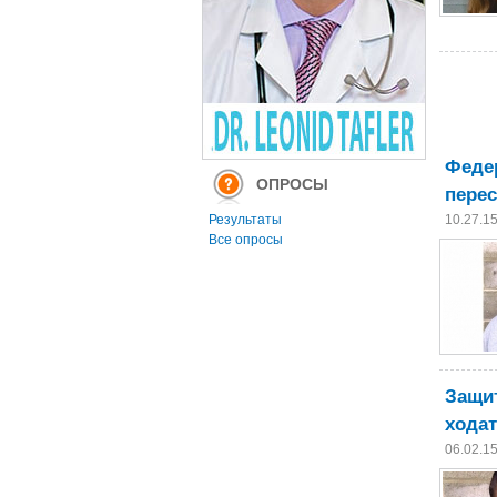
Феде
ОПРОСЫ
перес
Результаты
10.27.1
Все опросы
Защит
ходат
06.02.1