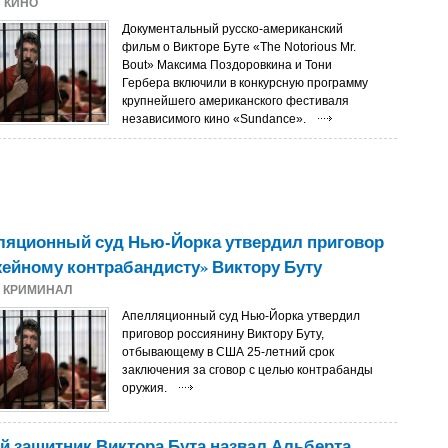
3
КИНО
Документальный русско-американский
фильм о Викторе Буте «The Notorious Mr.
Bout» Максима Поздоровкина и Тони
Гербера включили в конкурсную программу
крупнейшего американского фестиваля
независимого кино «Sundance».
ляционный суд Нью-Йорка утвердил приговор
ейному контрабандисту» Виктору Буту
3
КРИМИНАЛ
Апелляционный суд Нью-Йорка утвердил
приговор россиянину Виктору Буту,
отбывающему в США 25-летний срок
заключения за сговор с целью контрабанды
оружия.
 защитник Виктора Бута назвал Альберта