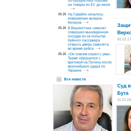
50-процентных пошлин
на товары из ЕС до июля
05.26
На Гавайях началось
извержение вулкана
Килауэа
Защит
05.26
В Вашингтоне самолет
Верх
совершил вынужденную
посадку из-за попытки
02.22.1
буйного пассажира
открыть дверь самолета
во время рейса
05.26
«Он совсем сошел с ума».
Трамп обрушился с
критикой на Путина после
крупнейшего удара по
Украине
Все новости
Суд в
Бута
11.21.1