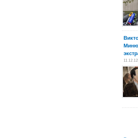
Викто
Минюс
экст
11.12.1