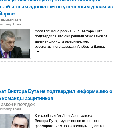
а «обычным адвокатом по уголовным делам из
Йорка»
3
КРИМИНАЛ
лександр Грант
Алла Бут, жена россиянина Виктора Бута,
подтвердила, что они решили отказаться от
дальнейших услуг американского
русскоязычного адвоката Альберта Даяна.
ат Виктора Бута не подтвердил информацию о
е команды защитников
3
ЗАКОН И ПОРЯДОК
лександр Грант
Как сообщил Альберт Даян, адвокат
Виктора Бута, ему ничего не известно о
формированием новой команды адвокатов