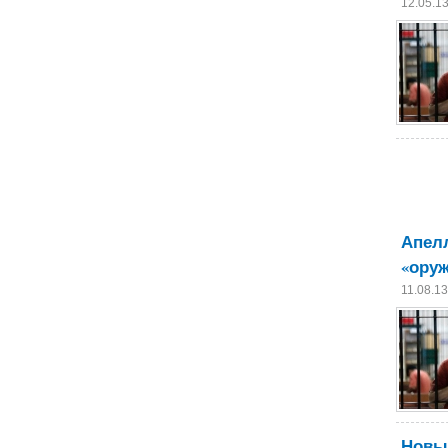
12.05.1
Апел
«оруж
11.08.1
Новый