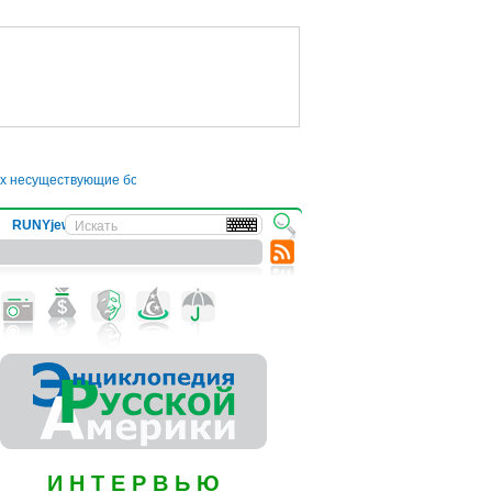
существующие болезни
●
Трамп отложил введение 50-процентных пошлин на т
RUNYjews
ВЕСТИ ИЗ УКРАИНЫ
И Н Т Е Р В Ь Ю