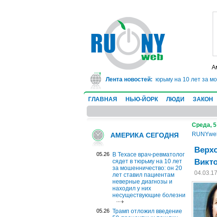
А
В Техасе врач-ревматолог сядет в тюрьму на 10 лет за мошенн
Лента новостей:
ГЛАВНАЯ
НЬЮ-ЙОРК
ЛЮДИ
ЗАКОН
Среда, 5
RUNYwe
АМЕРИКА СЕГОДНЯ
Верх
05.26
В Техасе врач-ревматолог
Викто
сядет в тюрьму на 10 лет
за мошенничество: он 20
04.03.1
лет ставил пациентам
неверные диагнозы и
находил у них
несуществующие болезни
05.26
Трамп отложил введение