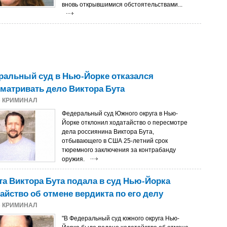
вновь открывшимися обстоятельствами...
ральный суд в Нью-Йорке отказался
матривать дело Виктора Бута
5
КРИМИНАЛ
Федеральный суд Южного округа в Нью-
Йорке отклонил ходатайство о пересмотре
дела россиянина Виктора Бута,
отбывающего в США 25-летний срок
тюремного заключения за контрабанду
оружия.
а Виктора Бута подала в суд Нью-Йорка
айство об отмене вердикта по его делу
5
КРИМИНАЛ
"В Федеральный суд южного округа Нью-