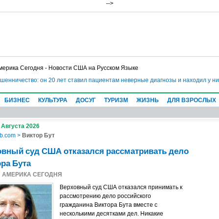
-->
мерика Сегодня - Новости США на Русском Языке
ичество: он 20 лет ставил пациентам неверные диагнозы и находил у них не
БИЗНЕС
КУЛЬТУРА
ДОСУГ
ТУРИЗМ
ЖИЗНЬ
ДЛЯ ВЗРОСЛЫХ
 Августа 2026
b.com
>
Виктор Бут
овный суд США отказался рассматривать дело
ра Бута
7
АМЕРИКА СЕГОДНЯ
Верховный суд США отказался принимать к
рассмотрению дело российского
гражданина Виктора Бута вместе с
несколькими десятками дел. Никакие