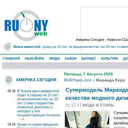
Америка Сегодня - Новости СШ
ч-ревматолог сядет в тюрьму на 10 лет за мошенничество: он 20 лет ставил
Лента новостей:
ГЛАВНАЯ
НЬЮ-ЙОРК
ЛЮДИ
ЗАКОН
БИЗНЕС
КУЛЬТУРА
ДО
Пятница, 7 Августа 2026
АМЕРИКА СЕГОДНЯ
RUNYweb.com
>
Миранда Керр
Супермодель Миранда
05.26
В Техасе врач-ревматолог
сядет в тюрьму на 10 лет
качестве модного диз
за мошенничество: он 20
лет ставил пациентам
01.17.17
МОДА И СТИЛЬ
неверные диагнозы и
находил у них
Супермо
несуществующие болезни
попробов
дизайне
05.26
Трамп отложил введение