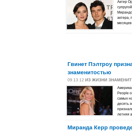
Актер О
супруго
Мирандо
актера, 
месяцев
Гвинет Пэлтроу призн
знаменитостью
09.13.12
ИЗ ЖИЗНИ ЗНАМЕНИ
Америка
People 
самых н
десять 
признали
летняя а
Миранда Керр проведе