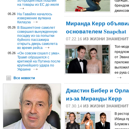
одежды,
50-процентных пошлин
на товары из ЕС до июля
брендом
джинсов
05.26
На Гавайях началось
извержение вулкана
Миранда Керр объявил
Килауэа
05.26
В Вашингтоне самолет
основателем Snapchat
совершил вынужденную
посадку из-за попытки
07.22.16
ИЗ ЖИЗНИ ЗНАМЕНИ
буйного пассажира
открыть дверь самолета
Топ-мод
во время рейса
предлож
05.26
«Он совсем сошел с ума».
от Эван
Трамп обрушился с
критикой на Путина после
приложен
крупнейшего удара по
выложил
Украине
ее рука 
Все новости
Джастин Бибер и Орл
из-за Миранды Керр
07.30.14
ИЗ ЖИЗНИ ЗНАМЕНИ
В рестор
Ибица п
Блумом 