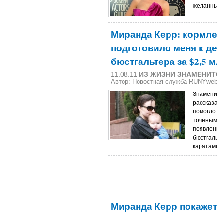
желанны
Миранда Керр: кормле
подготовило меня к д
бюстгальтера за $2,5 
11.08.11
ИЗ ЖИЗНИ ЗНАМЕНИТ
Автор: Новостная служба RUNYwe
Знамени
рассказ
помогло
точеным
появлен
бюстгаль
каратам
Миранда Керр покаже