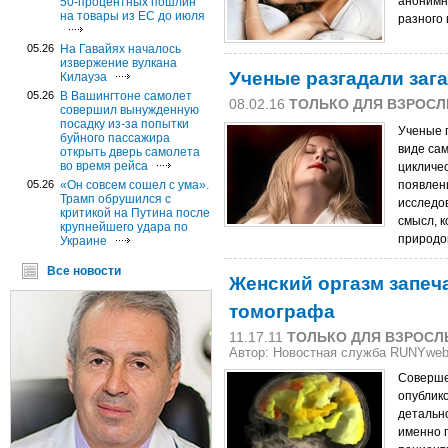
анонимн
50-процентных пошлин
на товары из ЕС до июля
разного 
05.26
На Гавайях началось
извержение вулкана
Ученые разгадали зага
Килауэа
05.26
В Вашингтоне самолет
08.02.16
ТОЛЬКО ДЛЯ ВЗРОС
совершил вынужденную
посадку из-за попытки
Ученые п
буйного пассажира
виде са
открыть дверь самолета
во время рейса
цикличе
05.26
«Он совсем сошел с ума».
появлен
Трамп обрушился с
исследов
критикой на Путина после
смысл, к
крупнейшего удара по
природо
Украине
Все новости
Женский оргазм запеча
томографа
11.17.11
ТОЛЬКО ДЛЯ ВЗРОС
Автор: Новостная служба RUNYwe
Соверше
опублик
детально
именно 