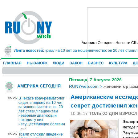
Америка Сегодня - Новости СШ
ач-ревматолог сядет в тюрьму на 10 лет за мошенничество: он 20 лет стави
Лента новостей:
ГЛАВНАЯ
НЬЮ-ЙОРК
ЛЮДИ
ЗАКОН
БИЗНЕС
КУЛЬТУРА
ДО
Пятница, 7 Августа 2026
АМЕРИКА СЕГОДНЯ
RUNYweb.com
>
женский оргазм
Американские исслед
05.26
В Техасе врач-ревматолог
сядет в тюрьму на 10 лет
секрет достижения же
за мошенничество: он 20
лет ставил пациентам
10.30.17
ТОЛЬКО ДЛЯ ВЗРОС
неверные диагнозы и
находил у них
Эксперт
несуществующие болезни
методе п
Результ
05.26
Трамп отложил введение