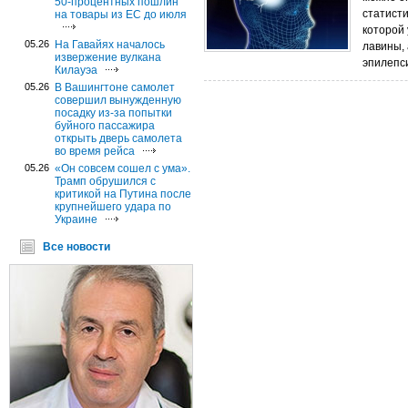
50-процентных пошлин
статист
на товары из ЕС до июля
которой
05.26
На Гавайях началось
лавины, 
извержение вулкана
эпилепси
Килауэа
05.26
В Вашингтоне самолет
совершил вынужденную
посадку из-за попытки
буйного пассажира
открыть дверь самолета
во время рейса
05.26
«Он совсем сошел с ума».
Трамп обрушился с
критикой на Путина после
крупнейшего удара по
Украине
Все новости