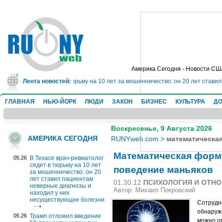
Америка Сегодня - Новости СШ
ач-ревматолог сядет в тюрьму на 10 лет за мошенничество: он 20 лет стави
Лента новостей:
ГЛАВНАЯ
НЬЮ-ЙОРК
ЛЮДИ
ЗАКОН
БИЗНЕС
КУЛЬТУРА
ДО
Воскресенье, 9 Августа 2026
АМЕРИКА СЕГОДНЯ
RUNYweb.com
>
математическа
Математическая форм
05.26
В Техасе врач-ревматолог
сядет в тюрьму на 10 лет
поведение маньяков
за мошенничество: он 20
лет ставил пациентам
01.30.12
ПСИХОЛОГИЯ И ОТН
неверные диагнозы и
Автор: Михаил Покровский
находил у них
несуществующие болезни
Сотрудн
обнаруж
05.26
Трамп отложил введение
можно о